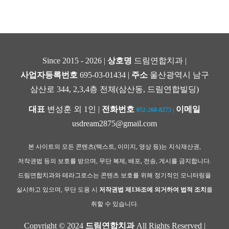
Since 2015 - 2026 |
상호명
드림연합치과 |
사업자등록번호
695-03-01434 |
주소
울산광역시 남구
삼산로 344, 2,3,4층 전체(삼산동, 드림연합빌딩)
대표
변성훈 외 1인 |
전화번호
이메일
052-260-8275
|
usdream2875@gmail.com
본 사이트의 모든 콘텐츠(텍스트, 이미지, 영상 등)는 지식재산권,
저작권법 등의 보호를 받으며, 무단 복제, 배포, 전송, 게시를 금지합니다.
드림연합치과와 테라그로스는 콘텐츠 보호를 위해 정기적인 모니터링을
실시하고 있으며, 무단 도용 시
저작권법 제136조에 의거하여 법적 조치
를
취할 수 있습니다.
Copyright © 2024
드림연합치과
All Rights Reserved |