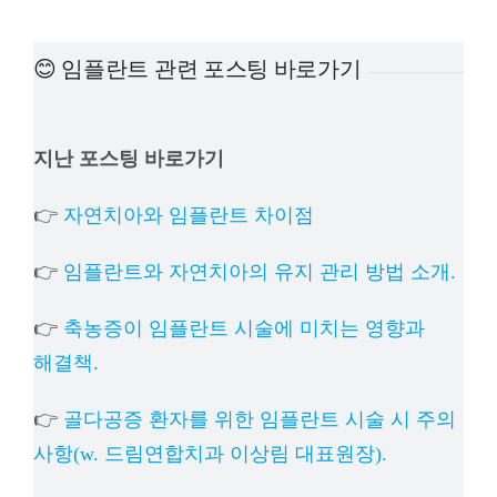
예방
😊 임플란트 관련 포스팅 바로가기
치아
지난 포스팅 바로가기
상담
👉
자연치아와 임플란트 차이점
치과의
👉
임플란트와 자연치아의 유지 관리 방법 소개.
👉
축농증이 임플란트 시술에 미치는 영향과
해결책.
👉
골다공증 환자를 위한 임플란트 시술 시 주의
사항(w. 드림연합치과 이상림 대표원장).