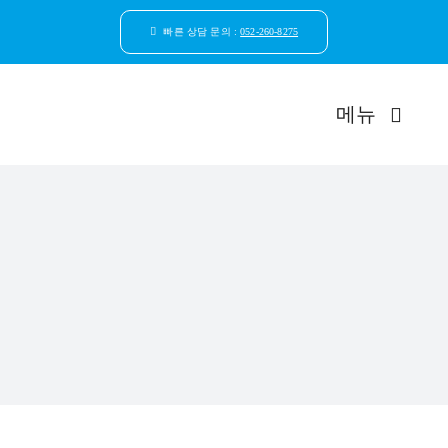
콘
텐
빠른 상담 문의 :
052-260-8275
츠
로
건
메뉴
너
뛰
기
드림연합
환자안
자연치
임플
일반