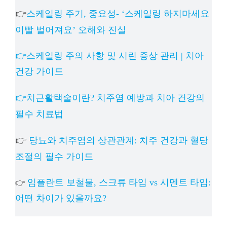
👉
스케일링 주기, 중요성- ‘스케일링 하지마세요
이빨 벌어져요’ 오해와 진실
👉스케일링 주의 사항 및 시린 증상 관리 | 치아
건강 가이드
👉치근활택술이란? 치주염 예방과 치아 건강의
필수 치료법
👉
당뇨와 치주염의 상관관계: 치주 건강과 혈당
조절의 필수 가이드
임플란트 보철물, 스크류 타입 vs 시멘트 타입:
👉
어떤 차이가 있을까요?