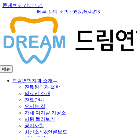
콘텐츠로 건너뛰기
빠른 상담 문의 :
052-260-8275
메뉴
드림연합치과 소개
진료원칙과 철학
의료진 소개
진료안내
오시는 길
자체 디지털 기공소
병원 둘러보기
공지사항
최신소식&언론보도