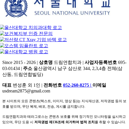
Since 2015 - 2026 |
상호명
드림연합치과 |
사업자등록번호
695-
03-01434 |
주소
울산광역시 남구 삼산로 344, 2,3,4층 전체(삼
산동, 드림연합빌딩)
대표
변성훈 외 1인 |
전화번호
052-260-8275
|
이메일
usdream2875@gmail.com
본 사이트의 모든 콘텐츠(텍스트, 이미지, 영상 등)는 지식재산권, 저작권법 등의 보
호를 받으며, 무단 복제, 배포, 전송, 게시를 금지합니다.
드림연합치과와 테라그로스는 콘텐츠 보호를 위해 정기적인 모니터링을 실시하고
있으며, 무단 도용 시
저작권법 제136조에 의거하여 법적 조치
를 취할 수 있습니다.