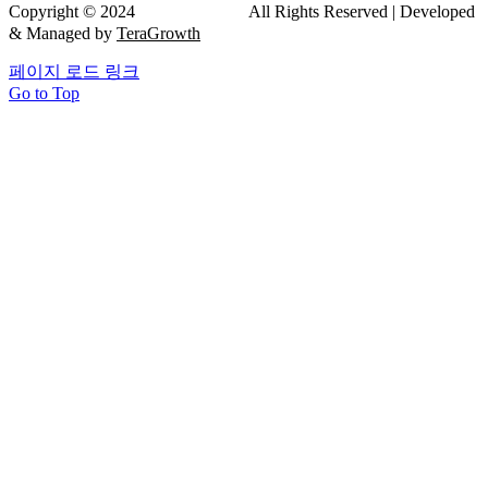
Copyright © 2024
드림연합치과
All Rights Reserved | Developed
& Managed by
TeraGrowth
페이지 로드 링크
Go to Top