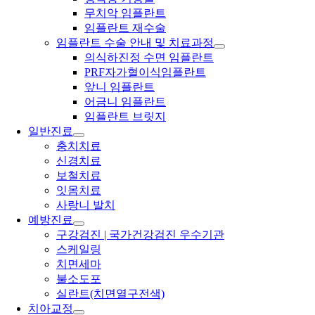
무치악 임플란트
임플란트 재수술
임플란트 수술 안내 및 치료과정
의식하진정 수면 임플란트
PRF자가혈이식임플란트
앞니 임플란트
어금니 임플란트
임플란트 브릿지
일반진료
충치치료
신경치료
보철치료
잇몸치료
사랑니 발치
예방진료
구강검진 | 국가건강검진 우수기관
스케일링
치면세마
불소도포
실란트(치면열구전색)
치아교정