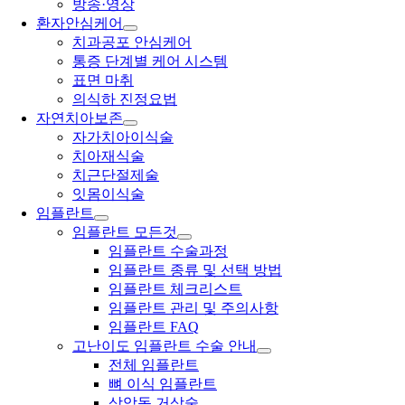
방송·영상
환자안심케어
치과공포 안심케어
통증 단계별 케어 시스템
표면 마취
의식하 진정요법
자연치아보존
자가치아이식술
치아재식술
치근단절제술
잇몸이식술
임플란트
임플란트 모든것
임플란트 수술과정
임플란트 종류 및 선택 방법
임플란트 체크리스트
임플란트 관리 및 주의사항
임플란트 FAQ
고난이도 임플란트 수술 안내
전체 임플란트
뼈 이식 임플란트
상악동 거상술