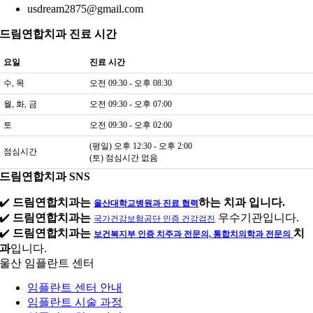
usdream2875@gmail.com
드림연합치과 진료 시간
요일
진료 시간
수, 목
오전 09:30 - 오후 08:30
월, 화, 금
오전 09:30 - 오후 07:00
토
오전 09:30 - 오후 02:00
(평일) 오후 12:30 - 오후 2:00
점심시간
(토) 점심시간 없음
드림연합치과 SNS
✔️
드림연합치과는
하는 치과 입니다.
울산대학교병원과 진료 협력
✔️
드림연합치과는
우수기관입니다.
국가건강보험공단 인증 건강검진
✔️
드림연합치과는
치
보건복지부 인증 치주과 전문의, 통합치의학과 전문의
과
입니다.
울산 임플란트 센터
임플란트 센터 안내
임플란트 시술 과정