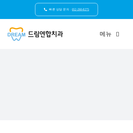
콘
텐
빠른 상담 문의 :
052-260-8275
츠
로
건
메뉴
너
뛰
기
드림연합치과 소개
환자안심케어
자연치아보존
임플란트
일반진료