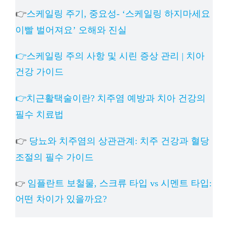
👉
스케일링 주기, 중요성- ‘스케일링 하지마세요
이빨 벌어져요’ 오해와 진실
👉스케일링 주의 사항 및 시린 증상 관리 | 치아
건강 가이드
👉치근활택술이란? 치주염 예방과 치아 건강의
필수 치료법
👉
당뇨와 치주염의 상관관계: 치주 건강과 혈당
조절의 필수 가이드
임플란트 보철물, 스크류 타입 vs 시멘트 타입:
👉
어떤 차이가 있을까요?