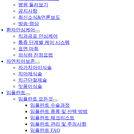
병원 둘러보기
공지사항
최신소식&언론보도
방송·영상
환자안심케어
치과공포 안심케어
통증 단계별 케어 시스템
표면 마취
의식하 진정요법
자연치아보존
자가치아이식술
치아재식술
치근단절제술
잇몸이식술
임플란트
임플란트 모든것
임플란트 수술과정
임플란트 종류 및 선택 방법
임플란트 체크리스트
임플란트 관리 및 주의사항
임플란트 FAQ