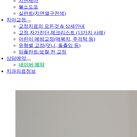
치면세마
불소도포
실란트(치면열구전색)
치아교정
교정치료의 모든것 & 상세안내
교정 자가진단 체크리스트 (13가지 사례)
어린이 예방교정(매복치, 주걱턱 등)
유형별 교정(덧니, 돌출입 등)
임플란트/보철 전 교정
상담예약
네이버 예약
치과의료정보