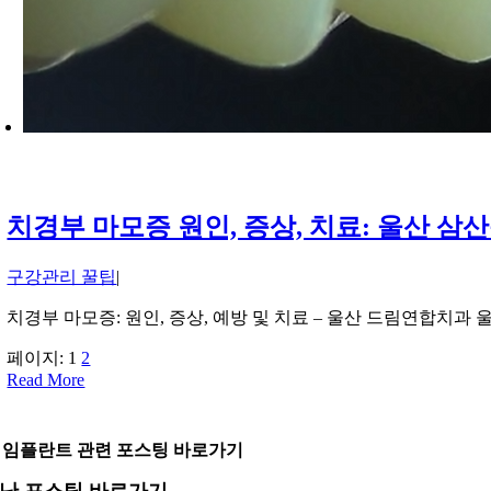
치경부 마모증 원인, 증상, 치료: 울산 
구강관리 꿀팁
|
치경부 마모증: 원인, 증상, 예방 및 치료 – 울산 드림연합치
페이지:
1
2
Read More
 임플란트 관련 포스팅 바로가기
난 포스팅 바로가기