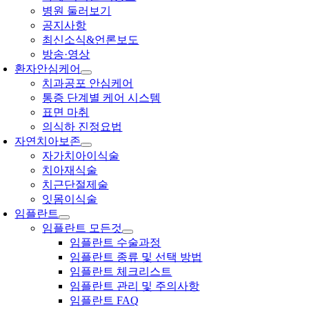
병원 둘러보기
공지사항
최신소식&언론보도
방송·영상
환자안심케어
치과공포 안심케어
통증 단계별 케어 시스템
표면 마취
의식하 진정요법
자연치아보존
자가치아이식술
치아재식술
치근단절제술
잇몸이식술
임플란트
임플란트 모든것
임플란트 수술과정
임플란트 종류 및 선택 방법
임플란트 체크리스트
임플란트 관리 및 주의사항
임플란트 FAQ