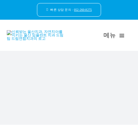
콘
텐
빠른 상담 문의 :
052-260-8275
츠
로
건
메뉴
너
뛰
기
드림연합치과 소개
환자안심케어
자연치아보존
임플란트
일반진료