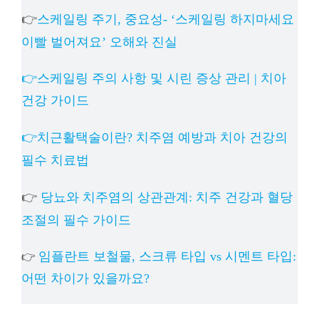
👉
스케일링 주기, 중요성- ‘스케일링 하지마세요
이빨 벌어져요’ 오해와 진실
👉스케일링 주의 사항 및 시린 증상 관리 | 치아
건강 가이드
👉치근활택술이란? 치주염 예방과 치아 건강의
필수 치료법
👉
당뇨와 치주염의 상관관계: 치주 건강과 혈당
조절의 필수 가이드
임플란트 보철물, 스크류 타입 vs 시멘트 타입:
👉
어떤 차이가 있을까요?