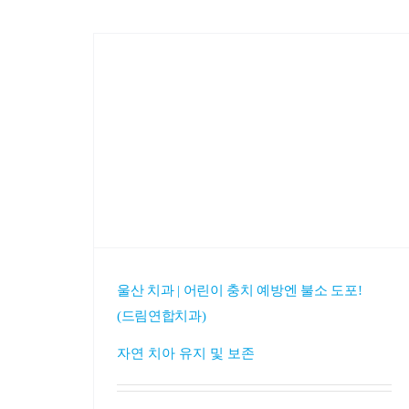
울산 치과 | 어린이 충치 예방엔 불소 도포!
(드림연합치과)
자연 치아 유지 및 보존