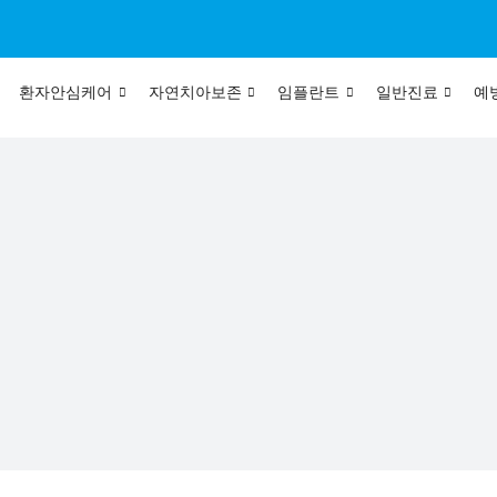
환자안심케어
자연치아보존
임플란트
일반진료
예