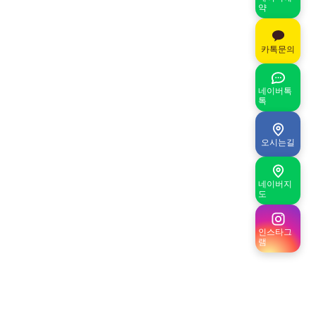
약
카톡문의
네이버톡
톡
오시는길
네이버지
도
인스타그
램