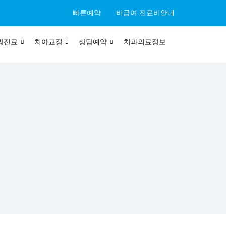
빠른예약
비급여 진료비안내
방진료
치아교정
상담예약
치과의료정보