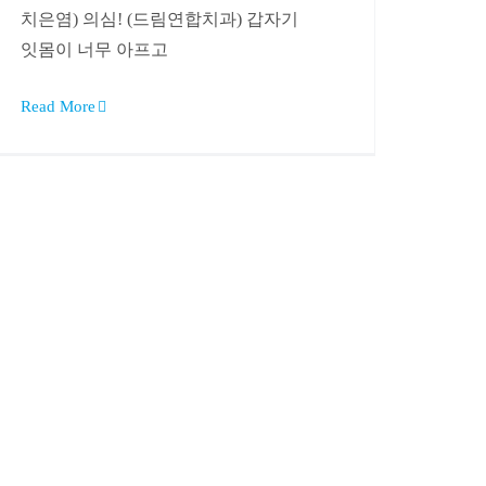
치은염) 의심! (드림연합치과) 갑자기
잇몸이 너무 아프고
Read More