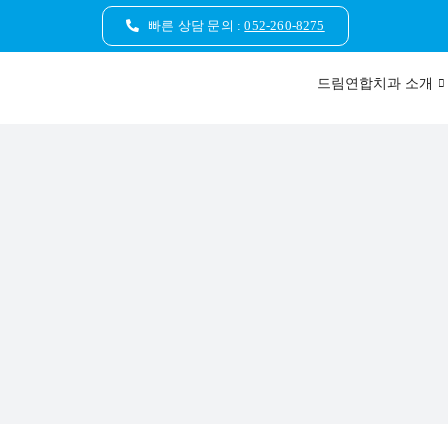
콘
빠른 상담 문의 :
052-260-8275
텐
츠
드림연합치과 소개
로
건
너
뛰
기