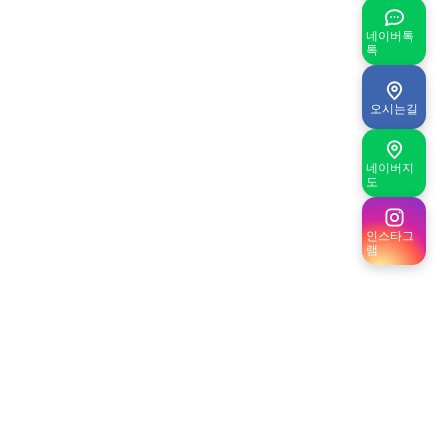
네이버톡
톡
오시는길
네이버지
도
인스타그
램