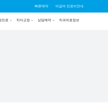
빠른예약
비급여 진료비안내
방진료
치아교정
상담예약
치과의료정보