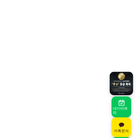
네이버예
약
카톡문의