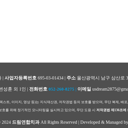
 |
사업자등록번호
695-03-01434 |
주소
울산광역시 남구 삼산로 344
변성훈 외 1인 |
전화번호
이메일
usdream2875@gma
052-260-8275
|
스트, 이미지, 영상 등)는 지식재산권, 저작권법 등의 보호를 받으며, 무단 복제, 배포
호를 위해 정기적인 모니터링을 실시하고 있으며, 무단 도용 시
저작권법 제136조에
© 2024
드림연합치과
All Rights Reserved | Developed & Managed b