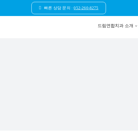
콘
빠른 상담 문의 :
052-260-8275
텐
츠
드림연합치과 소개
로
건
너
뛰
기