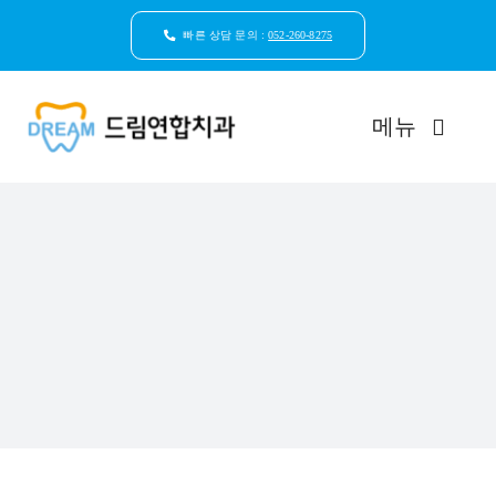
콘
텐
빠른 상담 문의 :
052-260-8275
츠
로
건
메뉴
너
뛰
기
드림연합치과 소개
환자안심케어
자연치아보존
임플란트
일반진료