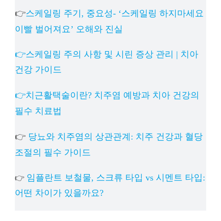
👉
스케일링 주기, 중요성- ‘스케일링 하지마세요
이빨 벌어져요’ 오해와 진실
👉스케일링 주의 사항 및 시린 증상 관리 | 치아
건강 가이드
👉치근활택술이란? 치주염 예방과 치아 건강의
필수 치료법
👉
당뇨와 치주염의 상관관계: 치주 건강과 혈당
조절의 필수 가이드
임플란트 보철물, 스크류 타입 vs 시멘트 타입:
👉
어떤 차이가 있을까요?