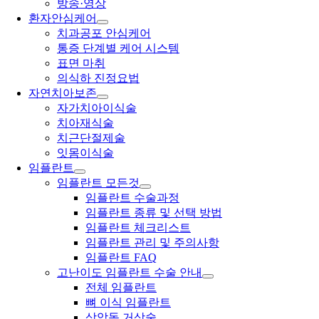
방송·영상
환자안심케어
치과공포 안심케어
통증 단계별 케어 시스템
표면 마취
의식하 진정요법
자연치아보존
자가치아이식술
치아재식술
치근단절제술
잇몸이식술
임플란트
임플란트 모든것
임플란트 수술과정
임플란트 종류 및 선택 방법
임플란트 체크리스트
임플란트 관리 및 주의사항
임플란트 FAQ
고난이도 임플란트 수술 안내
전체 임플란트
뼈 이식 임플란트
상악동 거상술