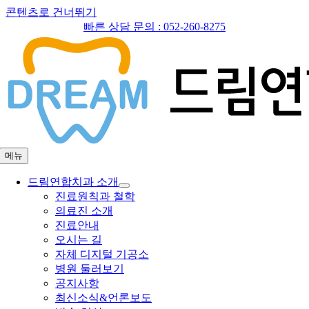
콘텐츠로 건너뛰기
빠른 상담 문의 :
052-260-8275
메뉴
드림연합치과 소개
진료원칙과 철학
의료진 소개
진료안내
오시는 길
자체 디지털 기공소
병원 둘러보기
공지사항
최신소식&언론보도