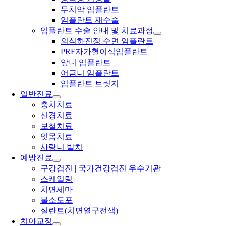
무치악 임플란트
임플란트 재수술
임플란트 수술 안내 및 치료과정
의식하진정 수면 임플란트
PRF자가혈이식임플란트
앞니 임플란트
어금니 임플란트
임플란트 브릿지
일반진료
충치치료
신경치료
보철치료
잇몸치료
사랑니 발치
예방진료
구강검진 | 국가건강검진 우수기관
스케일링
치면세마
불소도포
실란트(치면열구전색)
치아교정