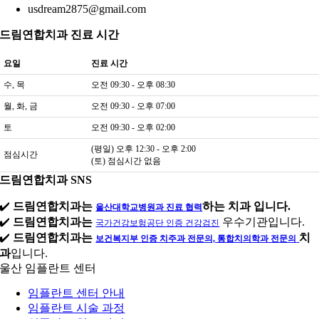
usdream2875@gmail.com
드림연합치과 진료 시간
요일
진료 시간
수, 목
오전 09:30 - 오후 08:30
월, 화, 금
오전 09:30 - 오후 07:00
토
오전 09:30 - 오후 02:00
(평일) 오후 12:30 - 오후 2:00
점심시간
(토) 점심시간 없음
드림연합치과 SNS
✔️
드림연합치과는
하는 치과 입니다.
울산대학교병원과 진료 협력
✔️
드림연합치과는
우수기관입니다.
국가건강보험공단 인증 건강검진
✔️
드림연합치과는
치
보건복지부 인증 치주과 전문의, 통합치의학과 전문의
과
입니다.
울산 임플란트 센터
임플란트 센터 안내
임플란트 시술 과정