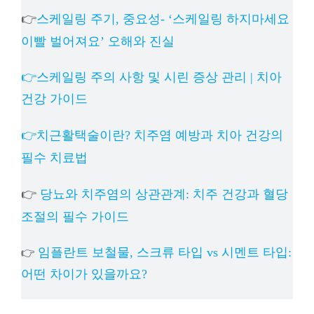
👉
스케일링 주기, 중요성- ‘스케일링 하지마세요
이빨 벌어져요’ 오해와 진실
👉스케일링 주의 사항 및 시린 증상 관리 | 치아
건강 가이드
👉치근활택술이란? 치주염 예방과 치아 건강의
필수 치료법
👉
당뇨와 치주염의 상관관계: 치주 건강과 혈당
조절의 필수 가이드
임플란트 보철물, 스크류 타입 vs 시멘트 타입:
👉
어떤 차이가 있을까요?