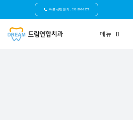
콘
텐
빠른 상담 문의 :
052-260-8275
츠
로
건
메뉴
너
뛰
기
드림연합치과 소개
환자안심케어
자연치아보존
임플란트
일반진료