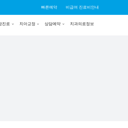
빠른예약
비급여 진료비안내
방진료
치아교정
상담예약
치과의료정보