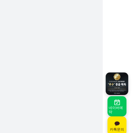
네이버예
약
카톡문의