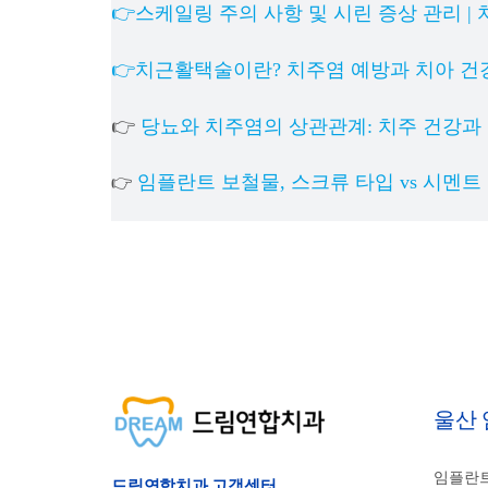
👉스케일링 주의 사항 및 시린 증상 관리 |
👉치근활택술이란? 치주염 예방과 치아 건
👉
당뇨와 치주염의 상관관계: 치주 건강과
임플란트 보철물, 스크류 타입 vs 시멘트
👉
울산
임플란트
드림연합치과 고객센터