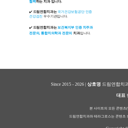
협력
하는 치과 입니다.
✔️
드림연합치과는
국가건강보험공단 인증
건강검진
우수기관입니다.
✔️
드림연합치과는
보건복지부 인증 치주과
전문의, 통합치의학과 전문의
치과
입니다.
Since 2015 - 2026 |
상호명
드림연합치과
대표
본 사이트의 모든 콘텐츠(텍
드림연합치과와 테라그로스는 콘텐츠 보