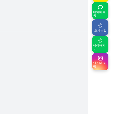
네이버톡
톡
오시는길
네이버지
도
인스타그
램