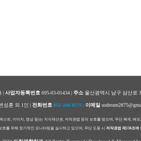
 |
사업자등록번호
695-03-01434 |
주소
울산광역시 남구 삼산로 344
변성훈 외 1인 |
전화번호
이메일
usdream2875@gma
052-260-8275
|
스트, 이미지, 영상 등)는 지식재산권, 저작권법 등의 보호를 받으며, 무단 복제, 배포
호를 위해 정기적인 모니터링을 실시하고 있으며, 무단 도용 시
저작권법 제136조에