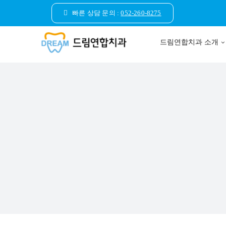
콘
빠른 상담 문의 :
052-260-8275
텐
츠
드림연합치과 소개
로
건
너
뛰
기