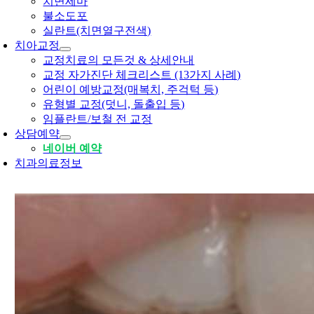
치면세마
불소도포
실란트(치면열구전색)
치아교정
교정치료의 모든것 & 상세안내
교정 자가진단 체크리스트 (13가지 사례)
어린이 예방교정(매복치, 주걱턱 등)
유형별 교정(덧니, 돌출입 등)
임플란트/보철 전 교정
상담예약
네이버 예약
치과의료정보