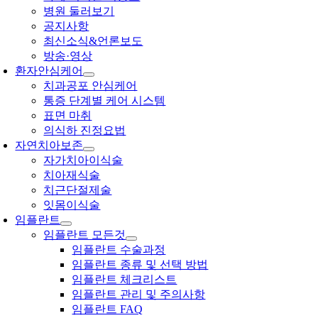
병원 둘러보기
공지사항
최신소식&언론보도
방송·영상
환자안심케어
치과공포 안심케어
통증 단계별 케어 시스템
표면 마취
의식하 진정요법
자연치아보존
자가치아이식술
치아재식술
치근단절제술
잇몸이식술
임플란트
임플란트 모든것
임플란트 수술과정
임플란트 종류 및 선택 방법
임플란트 체크리스트
임플란트 관리 및 주의사항
임플란트 FAQ