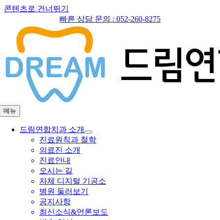
콘텐츠로 건너뛰기
빠른 상담 문의 :
052-260-8275
메뉴
드림연합치과 소개
진료원칙과 철학
의료진 소개
진료안내
오시는 길
자체 디지털 기공소
병원 둘러보기
공지사항
최신소식&언론보도