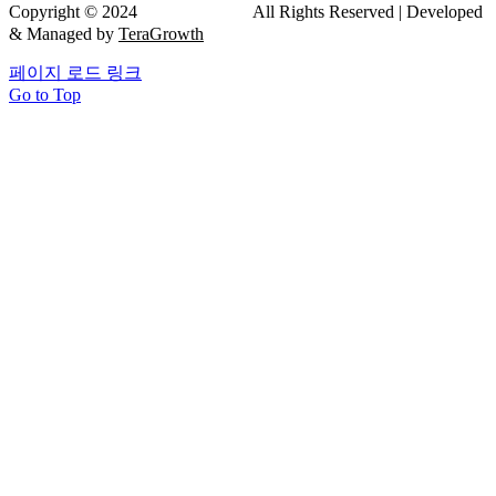
Copyright © 2024
드림연합치과
All Rights Reserved | Developed
& Managed by
TeraGrowth
페이지 로드 링크
Go to Top