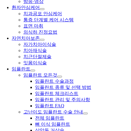
방송·영상
환자안심케어
치과공포 안심케어
통증 단계별 케어 시스템
표면 마취
의식하 진정요법
자연치아보존
자가치아이식술
치아재식술
치근단절제술
잇몸이식술
임플란트
임플란트 모든것
임플란트 수술과정
임플란트 종류 및 선택 방법
임플란트 체크리스트
임플란트 관리 및 주의사항
임플란트 FAQ
고난이도 임플란트 수술 안내
전체 임플란트
뼈 이식 임플란트
상악동 거상술