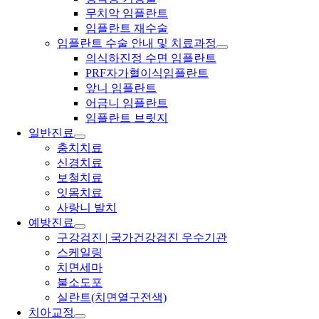
무치악 임플란트
임플란트 재수술
임플란트 수술 안내 및 치료과정
의식하진정 수면 임플란트
PRF자가혈이식임플란트
앞니 임플란트
어금니 임플란트
임플란트 브릿지
일반진료
충치치료
신경치료
보철치료
잇몸치료
사랑니 발치
예방진료
구강검진 | 국가건강검진 우수기관
스케일링
치면세마
불소도포
실란트(치면열구전색)
치아교정