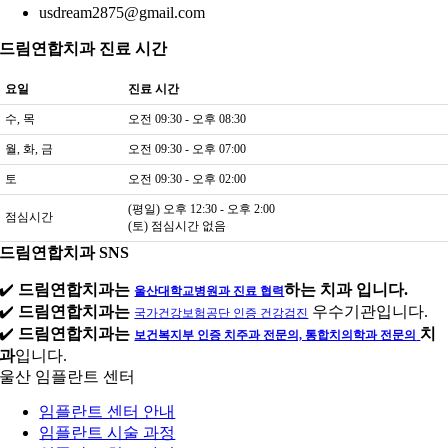
usdream2875@gmail.com
드림연합치과 진료 시간
요일
진료 시간
수, 목
오전 09:30 - 오후 08:30
월, 화, 금
오전 09:30 - 오후 07:00
토
오전 09:30 - 오후 02:00
(평일) 오후 12:30 - 오후 2:00
점심시간
(토) 점심시간 없음
드림연합치과 SNS
✔️
드림연합치과는
하는 치과 입니다.
울산대학교병원과 진료 협력
✔️
드림연합치과는
우수기관입니다.
국가건강보험공단 인증 건강검진
✔️
드림연합치과는
치
보건복지부 인증 치주과 전문의, 통합치의학과 전문의
과
입니다.
울산 임플란트 센터
임플란트 센터 안내
임플란트 시술 과정