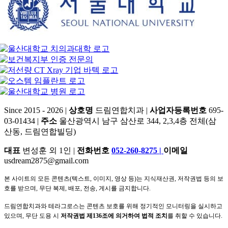
Since 2015 - 2026 |
상호명
드림연합치과 |
사업자등록번호
695-
03-01434 |
주소
울산광역시 남구 삼산로 344, 2,3,4층 전체(삼
산동, 드림연합빌딩)
대표
변성훈 외 1인 |
전화번호
052-260-8275
|
이메일
usdream2875@gmail.com
본 사이트의 모든 콘텐츠(텍스트, 이미지, 영상 등)는 지식재산권, 저작권법 등의 보
호를 받으며, 무단 복제, 배포, 전송, 게시를 금지합니다.
드림연합치과와 테라그로스는 콘텐츠 보호를 위해 정기적인 모니터링을 실시하고
있으며, 무단 도용 시
저작권법 제136조에 의거하여 법적 조치
를 취할 수 있습니다.