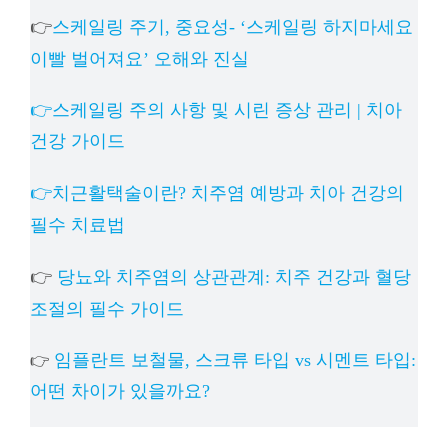
👉
스케일링 주기, 중요성- ‘스케일링 하지마세요
이빨 벌어져요’ 오해와 진실
👉스케일링 주의 사항 및 시린 증상 관리 | 치아
건강 가이드
👉치근활택술이란? 치주염 예방과 치아 건강의
필수 치료법
👉
당뇨와 치주염의 상관관계: 치주 건강과 혈당
조절의 필수 가이드
임플란트 보철물, 스크류 타입 vs 시멘트 타입:
👉
어떤 차이가 있을까요?