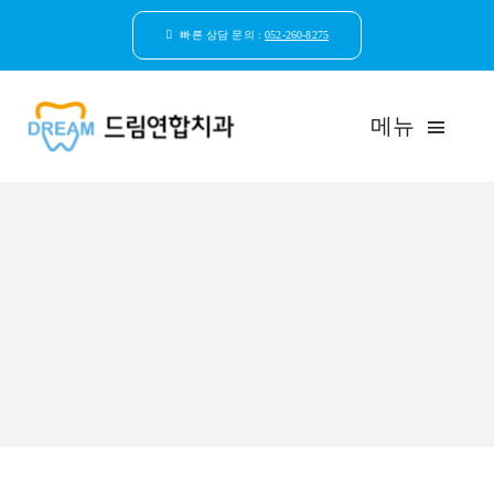
콘
텐
빠른 상담 문의 :
052-260-8275
츠
로
건
메뉴
너
뛰
기
드림연합치과 소개
환자안심케어
자연치아보존
임플란트
일반진료