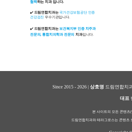
협력
하는 치과 입니다.
✔️
드림연합치과는
국가건강보험공단 인증
건강검진
우수기관입니다.
✔️
드림연합치과는
보건복지부 인증 치주과
전문의, 통합치의학과 전문의
치과
입니다.
Since 2015 - 2026 |
상호명
드림연합치과
대표
본 사이트의 모든 콘텐츠(텍
드림연합치과와 테라그로스는 콘텐츠 보