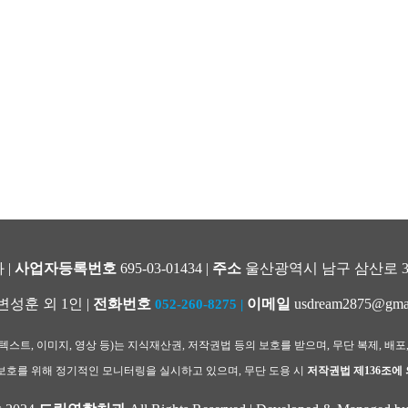
 |
사업자등록번호
695-03-01434 |
주소
울산광역시 남구 삼산로 344
변성훈 외 1인 |
전화번호
이메일
usdream2875@gma
052-260-8275
|
스트, 이미지, 영상 등)는 지식재산권, 저작권법 등의 보호를 받으며, 무단 복제, 배포
호를 위해 정기적인 모니터링을 실시하고 있으며, 무단 도용 시
저작권법 제136조에