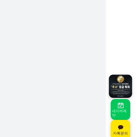
네이버예
약
카톡문의