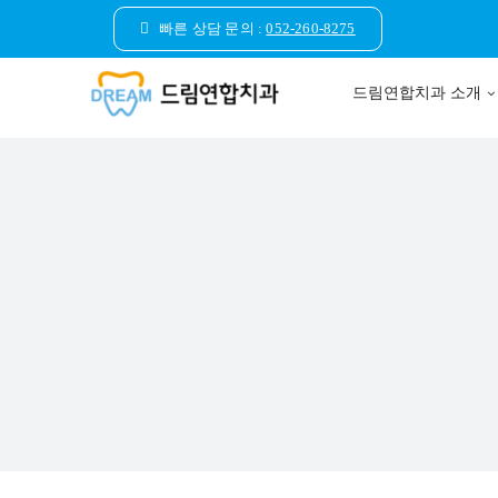
콘
빠른 상담 문의 :
052-260-8275
텐
츠
드림연합치과 소개
로
건
너
뛰
기