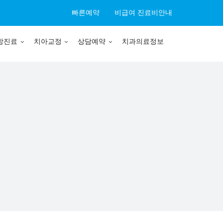
빠른예약
비급여 진료비안내
방진료
치아교정
상담예약
치과의료정보