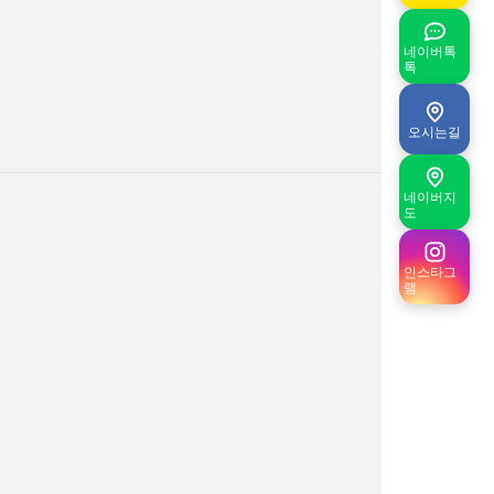
네이버톡
톡
오시는길
네이버지
도
인스타그
램