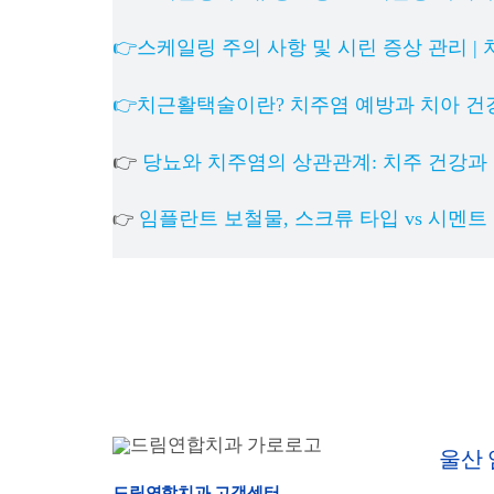
👉스케일링 주의 사항 및 시린 증상 관리 |
👉치근활택술이란? 치주염 예방과 치아 건
👉
당뇨와 치주염의 상관관계: 치주 건강과
임플란트 보철물, 스크류 타입 vs 시멘트
👉
울산
드림연합치과 고객센터