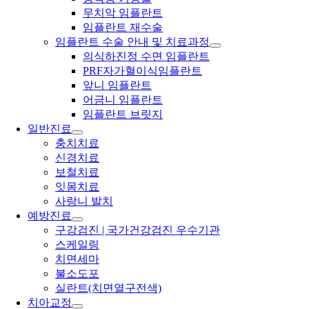
무치악 임플란트
임플란트 재수술
임플란트 수술 안내 및 치료과정
의식하진정 수면 임플란트
PRF자가혈이식임플란트
앞니 임플란트
어금니 임플란트
임플란트 브릿지
일반진료
충치치료
신경치료
보철치료
잇몸치료
사랑니 발치
예방진료
구강검진 | 국가건강검진 우수기관
스케일링
치면세마
불소도포
실란트(치면열구전색)
치아교정