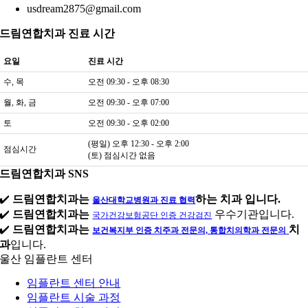
usdream2875@gmail.com
드림연합치과 진료 시간
요일
진료 시간
수, 목
오전 09:30 - 오후 08:30
월, 화, 금
오전 09:30 - 오후 07:00
토
오전 09:30 - 오후 02:00
(평일) 오후 12:30 - 오후 2:00
점심시간
(토) 점심시간 없음
드림연합치과 SNS
✔️
드림연합치과는
하는 치과 입니다.
울산대학교병원과 진료 협력
✔️
드림연합치과는
우수기관입니다.
국가건강보험공단 인증 건강검진
✔️
드림연합치과는
치
보건복지부 인증 치주과 전문의, 통합치의학과 전문의
과
입니다.
울산 임플란트 센터
임플란트 센터 안내
임플란트 시술 과정