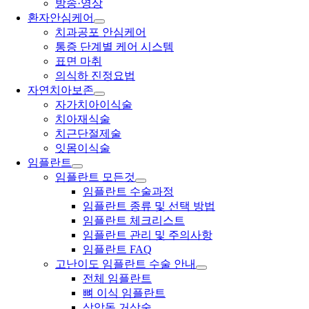
방송·영상
환자안심케어
치과공포 안심케어
통증 단계별 케어 시스템
표면 마취
의식하 진정요법
자연치아보존
자가치아이식술
치아재식술
치근단절제술
잇몸이식술
임플란트
임플란트 모든것
임플란트 수술과정
임플란트 종류 및 선택 방법
임플란트 체크리스트
임플란트 관리 및 주의사항
임플란트 FAQ
고난이도 임플란트 수술 안내
전체 임플란트
뼈 이식 임플란트
상악동 거상술