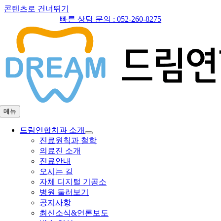
콘텐츠로 건너뛰기
빠른 상담 문의 :
052-260-8275
메뉴
드림연합치과 소개
진료원칙과 철학
의료진 소개
진료안내
오시는 길
자체 디지털 기공소
병원 둘러보기
공지사항
최신소식&언론보도