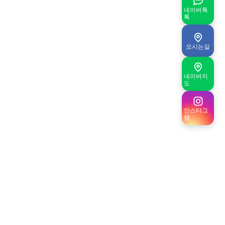
네이버톡
톡
오시는길
네이버지
도
인스타그
램