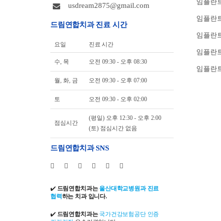
임플란트
usdream2875@gmail.com
임플란트
드림연합치과 진료 시간
임플란
요일
진료 시간
임플란트
수, 목
오전 09:30 - 오후 08:30
임플란트
월, 화, 금
오전 09:30 - 오후 07:00
토
오전 09:30 - 오후 02:00
(평일) 오후 12:30 - 오후 2:00
점심시간
(토) 점심시간 없음
드림연합치과 SNS
✔️
드림연합치과는
울산대학교병원과 진료
협력
하는 치과 입니다.
✔️
드림연합치과는
국가건강보험공단 인증