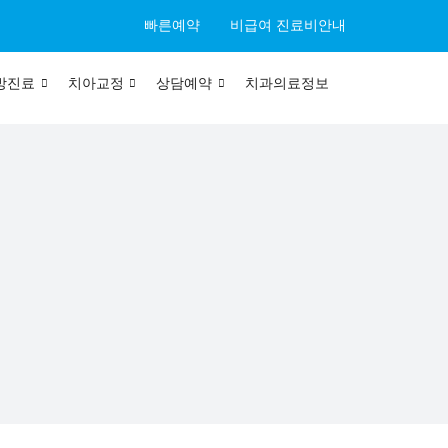
빠른예약
비급여 진료비안내
방진료
치아교정
상담예약
치과의료정보