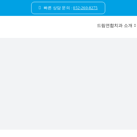
콘
빠른 상담 문의 :
052-260-8275
텐
츠
드림연합치과 소개
로
건
너
뛰
기