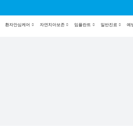
환자안심케어
자연치아보존
임플란트
일반진료
예