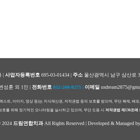
 |
사업자등록번호
695-03-01434 |
주소
울산광역시 남구 삼산로 344
변성훈 외 1인 |
전화번호
이메일
usdream2875@gma
052-260-8275
|
스트, 이미지, 영상 등)는 지식재산권, 저작권법 등의 보호를 받으며, 무단 복제, 배포
호를 위해 정기적인 모니터링을 실시하고 있으며, 무단 도용 시
저작권법 제136조에
© 2024
드림연합치과
All Rights Reserved | Developed & Managed b