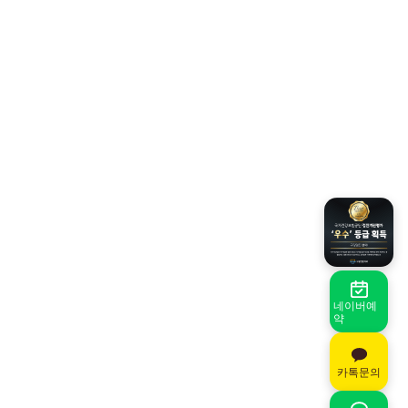
네이버예
약
카톡문의