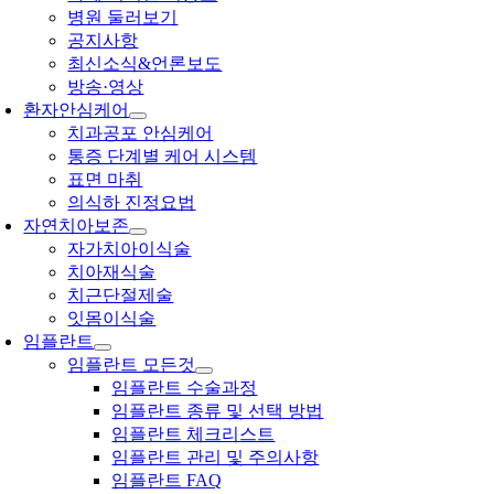
병원 둘러보기
공지사항
최신소식&언론보도
방송·영상
환자안심케어
치과공포 안심케어
통증 단계별 케어 시스템
표면 마취
의식하 진정요법
자연치아보존
자가치아이식술
치아재식술
치근단절제술
잇몸이식술
임플란트
임플란트 모든것
임플란트 수술과정
임플란트 종류 및 선택 방법
임플란트 체크리스트
임플란트 관리 및 주의사항
임플란트 FAQ