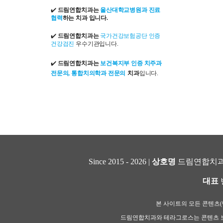
✔️
드림연합치과는
울산대학교병원과 진료
협력
하는 치과 입니다.
✔️
드림연합치과는
국가건강보험공단 인증
건강검진
우수기관입니다.
✔️
드림연합치과는
보건복지부 인증 치주과
전문의, 통합치의학과 전문의
치과
입니다.
Since 2015 - 2026 |
상호명
드림연합치과
대표
본 사이트의 모든 콘텐츠(텍
드림연합치과와 테라그로스는 콘텐츠 보