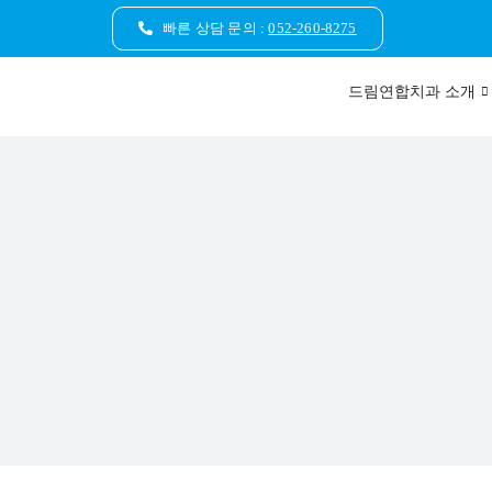
콘
빠른 상담 문의 :
052-260-8275
텐
츠
드림연합치과 소개
로
건
너
뛰
기