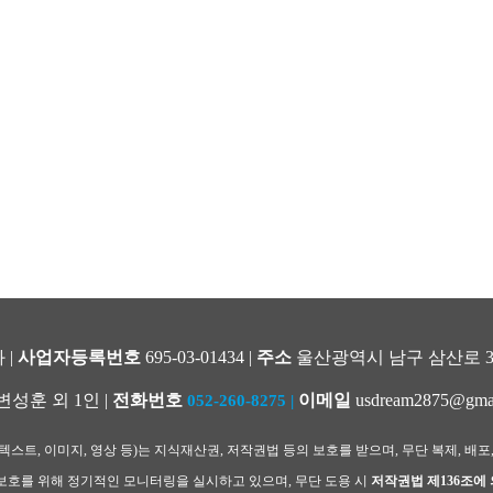
 |
사업자등록번호
695-03-01434 |
주소
울산광역시 남구 삼산로 344
변성훈 외 1인 |
전화번호
이메일
usdream2875@gma
052-260-8275
|
스트, 이미지, 영상 등)는 지식재산권, 저작권법 등의 보호를 받으며, 무단 복제, 배포
호를 위해 정기적인 모니터링을 실시하고 있으며, 무단 도용 시
저작권법 제136조에