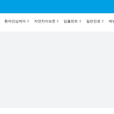
환자안심케어
자연치아보존
임플란트
일반진료
예