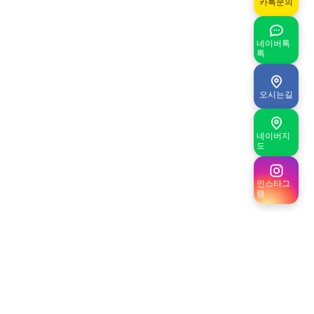
카톡문의
네이버톡
톡
오시는길
네이버지
도
인스타그
램