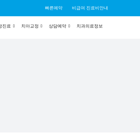
빠른예약
비급여 진료비안내
방진료
치아교정
상담예약
치과의료정보