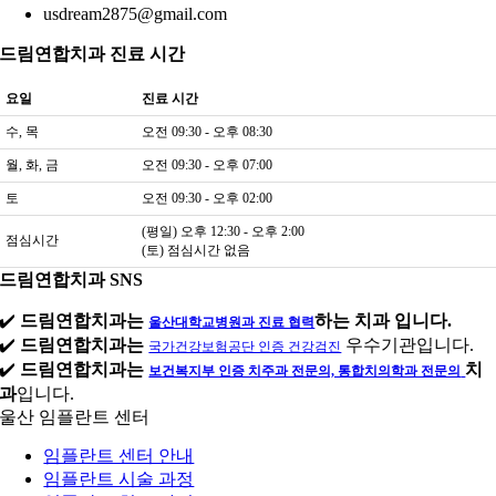
usdream2875@gmail.com
드림연합치과 진료 시간
요일
진료 시간
수, 목
오전 09:30 - 오후 08:30
월, 화, 금
오전 09:30 - 오후 07:00
토
오전 09:30 - 오후 02:00
(평일) 오후 12:30 - 오후 2:00
점심시간
(토) 점심시간 없음
드림연합치과 SNS
✔️
드림연합치과는
하는 치과 입니다.
울산대학교병원과 진료 협력
✔️
드림연합치과는
우수기관입니다.
국가건강보험공단 인증 건강검진
✔️
드림연합치과는
치
보건복지부 인증 치주과 전문의, 통합치의학과 전문의
과
입니다.
울산 임플란트 센터
임플란트 센터 안내
임플란트 시술 과정