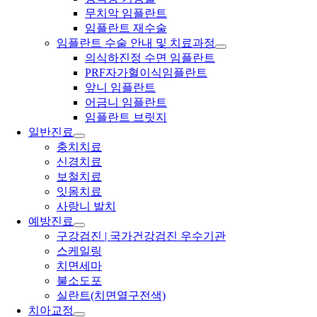
무치악 임플란트
임플란트 재수술
임플란트 수술 안내 및 치료과정
의식하진정 수면 임플란트
PRF자가혈이식임플란트
앞니 임플란트
어금니 임플란트
임플란트 브릿지
일반진료
충치치료
신경치료
보철치료
잇몸치료
사랑니 발치
예방진료
구강검진 | 국가건강검진 우수기관
스케일링
치면세마
불소도포
실란트(치면열구전색)
치아교정