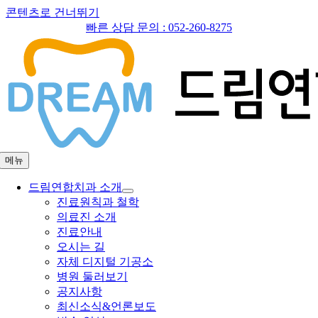
콘텐츠로 건너뛰기
빠른 상담 문의 :
052-260-8275
메뉴
드림연합치과 소개
진료원칙과 철학
의료진 소개
진료안내
오시는 길
자체 디지털 기공소
병원 둘러보기
공지사항
최신소식&언론보도