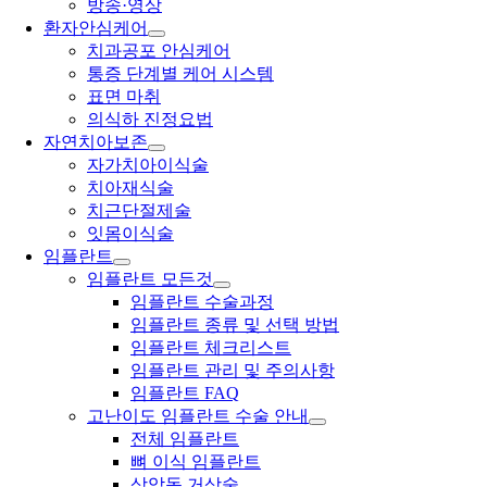
방송·영상
환자안심케어
치과공포 안심케어
통증 단계별 케어 시스템
표면 마취
의식하 진정요법
자연치아보존
자가치아이식술
치아재식술
치근단절제술
잇몸이식술
임플란트
임플란트 모든것
임플란트 수술과정
임플란트 종류 및 선택 방법
임플란트 체크리스트
임플란트 관리 및 주의사항
임플란트 FAQ
고난이도 임플란트 수술 안내
전체 임플란트
뼈 이식 임플란트
상악동 거상술