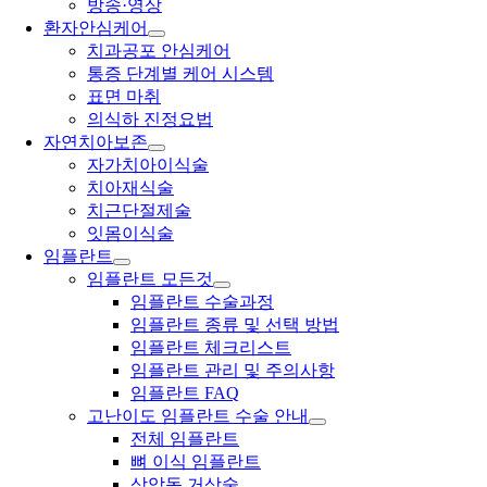
방송·영상
환자안심케어
치과공포 안심케어
통증 단계별 케어 시스템
표면 마취
의식하 진정요법
자연치아보존
자가치아이식술
치아재식술
치근단절제술
잇몸이식술
임플란트
임플란트 모든것
임플란트 수술과정
임플란트 종류 및 선택 방법
임플란트 체크리스트
임플란트 관리 및 주의사항
임플란트 FAQ
고난이도 임플란트 수술 안내
전체 임플란트
뼈 이식 임플란트
상악동 거상술