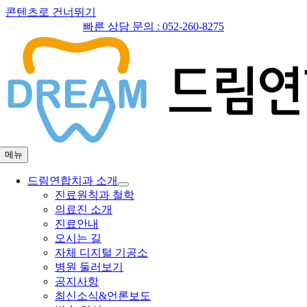
콘텐츠로 건너뛰기
빠른 상담 문의 :
052-260-8275
메뉴
드림연합치과 소개
진료원칙과 철학
의료진 소개
진료안내
오시는 길
자체 디지털 기공소
병원 둘러보기
공지사항
최신소식&언론보도