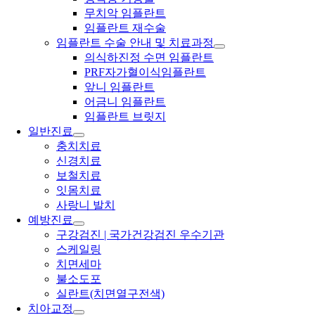
무치악 임플란트
임플란트 재수술
임플란트 수술 안내 및 치료과정
의식하진정 수면 임플란트
PRF자가혈이식임플란트
앞니 임플란트
어금니 임플란트
임플란트 브릿지
일반진료
충치치료
신경치료
보철치료
잇몸치료
사랑니 발치
예방진료
구강검진 | 국가건강검진 우수기관
스케일링
치면세마
불소도포
실란트(치면열구전색)
치아교정