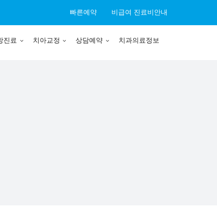
빠른예약
비급여 진료비안내
방진료
치아교정
상담예약
치과의료정보