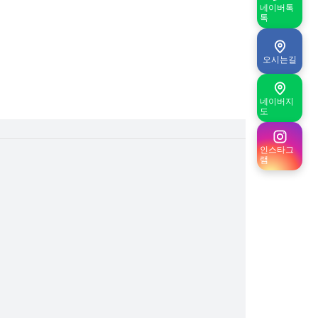
네이버톡
톡
오시는길
네이버지
도
인스타그
램