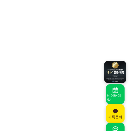
네이버예
약
카톡문의