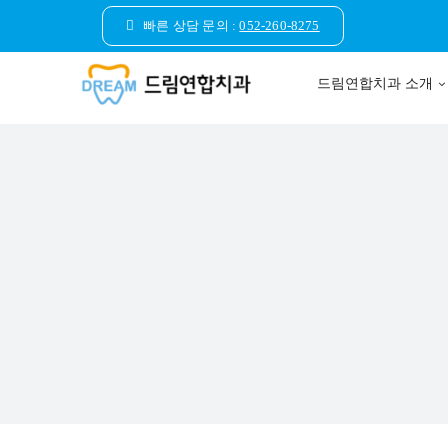
콘
빠른 상담 문의 :
052-260-8275
텐
츠
드림연합치과 소개
로
건
너
뛰
기