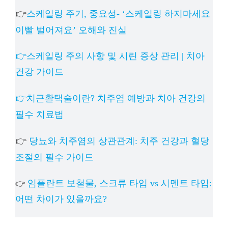
👉
스케일링 주기, 중요성- ‘스케일링 하지마세요
이빨 벌어져요’ 오해와 진실
👉스케일링 주의 사항 및 시린 증상 관리 | 치아
건강 가이드
👉치근활택술이란? 치주염 예방과 치아 건강의
필수 치료법
👉
당뇨와 치주염의 상관관계: 치주 건강과 혈당
조절의 필수 가이드
임플란트 보철물, 스크류 타입 vs 시멘트 타입:
👉
어떤 차이가 있을까요?