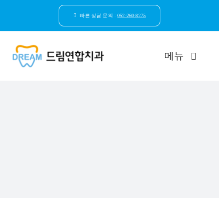
콘
텐
빠른 상담 문의 :
052-260-8275
츠
로
건
메뉴
너
뛰
기
드림연합치과 소개
환자안심케어
자연치아보존
임플란트
일반진료