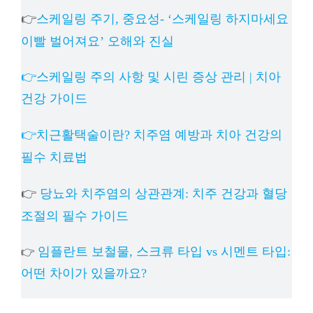
👉
스케일링 주기, 중요성- ‘스케일링 하지마세요
이빨 벌어져요’ 오해와 진실
👉스케일링 주의 사항 및 시린 증상 관리 | 치아
건강 가이드
👉치근활택술이란? 치주염 예방과 치아 건강의
필수 치료법
👉
당뇨와 치주염의 상관관계: 치주 건강과 혈당
조절의 필수 가이드
임플란트 보철물, 스크류 타입 vs 시멘트 타입:
👉
어떤 차이가 있을까요?