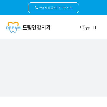
콘
텐
빠른 상담 문의 :
052-260-8275
츠
로
건
메뉴
너
뛰
기
드림연합치과 소개
환자안심케어
자연치아보존
임플란트
일반진료