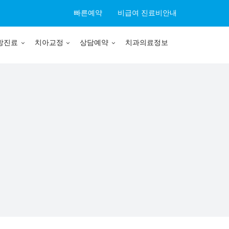
빠른예약
비급여 진료비안내
방진료
치아교정
상담예약
치과의료정보