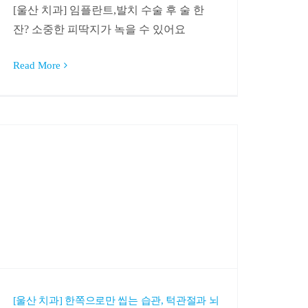
[울산 치과] 임플란트,발치 수술 후 술 한
잔? 소중한 피딱지가 녹을 수 있어요
Read More
[울산 치과] 한쪽으로만 씹는 습관, 턱관절과 뇌