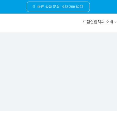
콘
빠른 상담 문의 :
052-260-8275
텐
츠
드림연합치과 소개
로
건
너
뛰
기