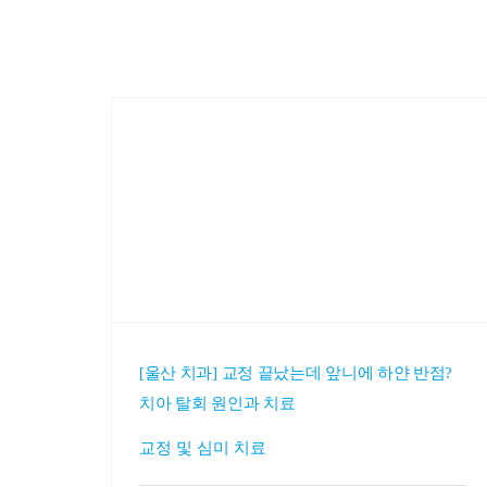
[울산 치과] 교정 끝났는데 앞니에 하얀 반점?
치아 탈회 원인과 치료
교정 및 심미 치료