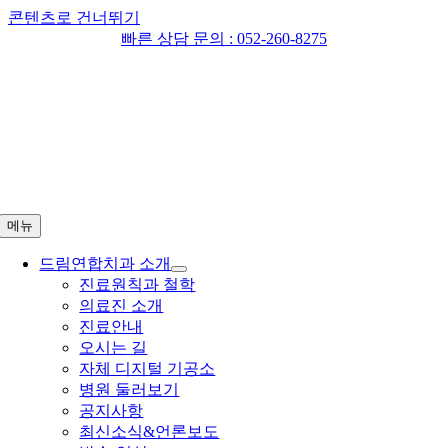
콘텐츠로 건너뛰기
빠른 상담 문의 :
052-260-8275
메뉴
드림연합치과 소개
진료원칙과 철학
의료진 소개
진료안내
오시는 길
자체 디지털 기공소
병원 둘러보기
공지사항
최신소식&언론보도