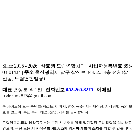
Since 2015 - 2026 |
상호명
드림연합치과 |
사업자등록번호
695-
03-01434 |
주소
울산광역시 남구 삼산로 344, 2,3,4층 전체(삼
산동, 드림연합빌딩)
대표
변성훈 외 1인 |
전화번호
052-260-8275
|
이메일
usdream2875@gmail.com
본 사이트의 모든 콘텐츠(텍스트, 이미지, 영상 등)는 지식재산권, 저작권법 등의 보
호를 받으며, 무단 복제, 배포, 전송, 게시를 금지합니다.
드림연합치과와 테라그로스는 콘텐츠 보호를 위해 정기적인 모니터링을 실시하고
있으며, 무단 도용 시
저작권법 제136조에 의거하여 법적 조치
를 취할 수 있습니다.