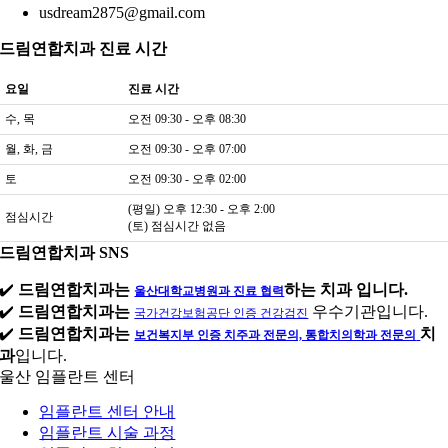
usdream2875@gmail.com
드림연합치과 진료 시간
요일
진료 시간
수, 목
오전 09:30 - 오후 08:30
월, 화, 금
오전 09:30 - 오후 07:00
토
오전 09:30 - 오후 02:00
(평일) 오후 12:30 - 오후 2:00
점심시간
(토) 점심시간 없음
드림연합치과 SNS
✔️
드림연합치과는
하는 치과 입니다.
울산대학교병원과 진료 협력
✔️
드림연합치과는
우수기관입니다.
국가건강보험공단 인증 건강검진
✔️
드림연합치과는
치
보건복지부 인증 치주과 전문의, 통합치의학과 전문의
과
입니다.
울산 임플란트 센터
임플란트 센터 안내
임플란트 시술 과정