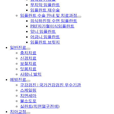
무치악 임플란트
임플란트 재수술
임플란트 수술 안내 및 치료과정
의식하진정 수면 임플란트
PRF자가혈이식임플란트
앞니 임플란트
어금니 임플란트
임플란트 브릿지
일반진료
충치치료
신경치료
보철치료
잇몸치료
사랑니 발치
예방진료
구강검진 | 국가건강검진 우수기관
스케일링
치면세마
불소도포
실란트(치면열구전색)
치아교정