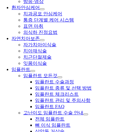
방송·영상
환자안심케어
치과공포 안심케어
통증 단계별 케어 시스템
표면 마취
의식하 진정요법
자연치아보존
자가치아이식술
치아재식술
치근단절제술
잇몸이식술
임플란트
임플란트 모든것
임플란트 수술과정
임플란트 종류 및 선택 방법
임플란트 체크리스트
임플란트 관리 및 주의사항
임플란트 FAQ
고난이도 임플란트 수술 안내
전체 임플란트
뼈 이식 임플란트
상악동 거상술