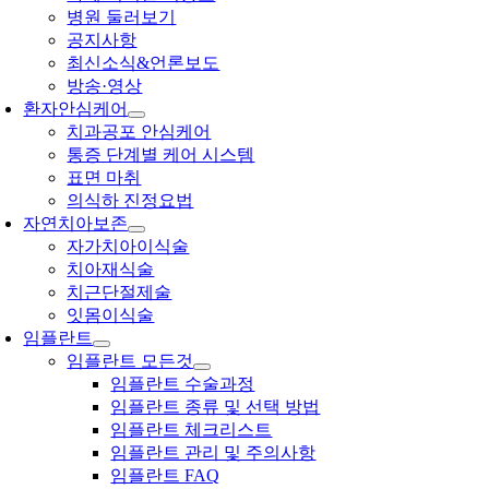
병원 둘러보기
공지사항
최신소식&언론보도
방송·영상
환자안심케어
치과공포 안심케어
통증 단계별 케어 시스템
표면 마취
의식하 진정요법
자연치아보존
자가치아이식술
치아재식술
치근단절제술
잇몸이식술
임플란트
임플란트 모든것
임플란트 수술과정
임플란트 종류 및 선택 방법
임플란트 체크리스트
임플란트 관리 및 주의사항
임플란트 FAQ