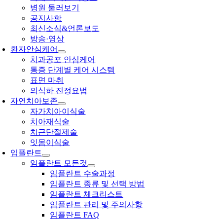
병원 둘러보기
공지사항
최신소식&언론보도
방송·영상
환자안심케어
치과공포 안심케어
통증 단계별 케어 시스템
표면 마취
의식하 진정요법
자연치아보존
자가치아이식술
치아재식술
치근단절제술
잇몸이식술
임플란트
임플란트 모든것
임플란트 수술과정
임플란트 종류 및 선택 방법
임플란트 체크리스트
임플란트 관리 및 주의사항
임플란트 FAQ