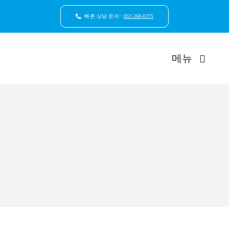
콘
텐
빠른 상담 문의 :
052-260-8275
츠
로
건
메뉴
너
뛰
기
드림연합
환자안
자연치
임플
일반