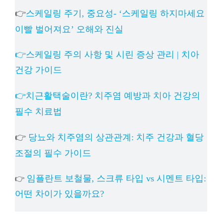
👉
스케일링 주기, 중요성- ‘스케일링 하지마세요
이빨 벌어져요’ 오해와 진실
👉스케일링 주의 사항 및 시린 증상 관리 | 치아
건강 가이드
👉치근활택술이란? 치주염 예방과 치아 건강의
필수 치료법
👉
당뇨와 치주염의 상관관계: 치주 건강과 혈당
조절의 필수 가이드
임플란트 보철물, 스크류 타입 vs 시멘트 타입:
👉
어떤 차이가 있을까요?