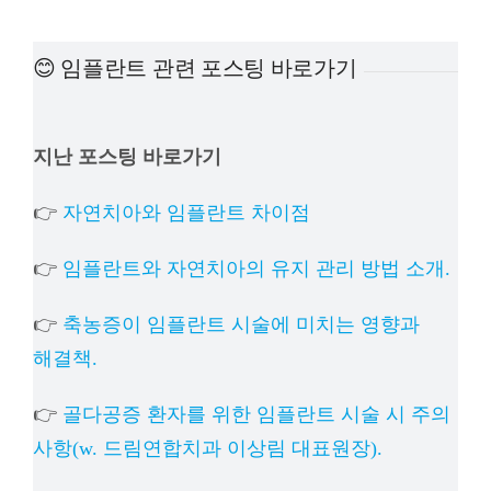
예방
😊 임플란트 관련 포스팅 바로가기
치아
지난 포스팅 바로가기
상담
👉
자연치아와 임플란트 차이점
치과의
👉
임플란트와 자연치아의 유지 관리 방법 소개.
👉
축농증이 임플란트 시술에 미치는 영향과
해결책.
👉
골다공증 환자를 위한 임플란트 시술 시 주의
사항(w. 드림연합치과 이상림 대표원장).