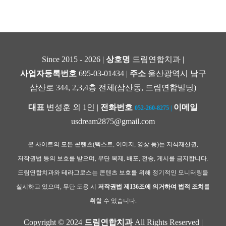
Since 2015 - 2026 |
상호명
드림연합치과 |
사업자등록번호
695-03-01434 |
주소
울산광역시 남구
삼산로 344, 2,3,4층 전체(삼산동, 드림연합빌딩)
대표
변성훈 외 1인 |
전화번호
이메일
052-260-8275
|
usdream2875@gmail.com
본 사이트의 모든 콘텐츠(텍스트, 이미지, 영상 등)는 지식재산권,
저작권법 등의 보호를 받으며, 무단 복제, 배포, 전송, 게시를 금지합니다.
드림연합치과와 테라그로스는 콘텐츠 보호를 위해 정기적인 모니터링을
실시하고 있으며, 무단 도용 시
저작권법 제136조에 의거하여 법적 조치
를
취할 수 있습니다.
Copyright © 2024
드림연합치과
All Rights Reserved |