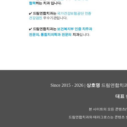
협력
하는 치과 입니다.
✔️
드림연합치과는
국가건강보험공단 인증
건강검진
우수기관입니다.
✔️
드림연합치과는
보건복지부 인증 치주과
전문의, 통합치의학과 전문의
치과
입니다.
Since 2015 - 2026 |
상호명
드림연합치과
대표
본 사이트의 모든 콘텐츠(텍
드림연합치과와 테라그로스는 콘텐츠 보