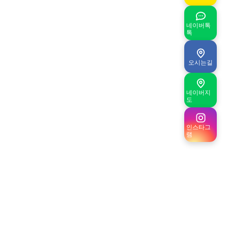
네이버톡
톡
오시는길
네이버지
도
인스타그
램