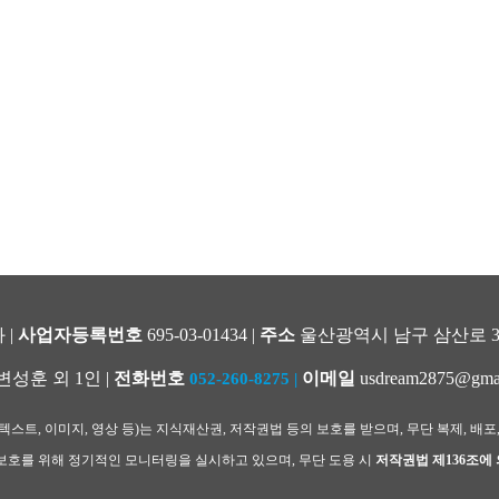
 |
사업자등록번호
695-03-01434 |
주소
울산광역시 남구 삼산로 344
변성훈 외 1인 |
전화번호
이메일
usdream2875@gma
052-260-8275
|
스트, 이미지, 영상 등)는 지식재산권, 저작권법 등의 보호를 받으며, 무단 복제, 배포
호를 위해 정기적인 모니터링을 실시하고 있으며, 무단 도용 시
저작권법 제136조에