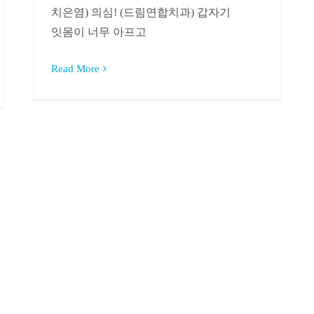
치은염) 의심! (드림연합치과) 갑자기
잇몸이 너무 아프고
Read More