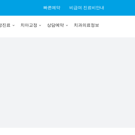
빠른예약
비급여 진료비안내
방진료
치아교정
상담예약
치과의료정보