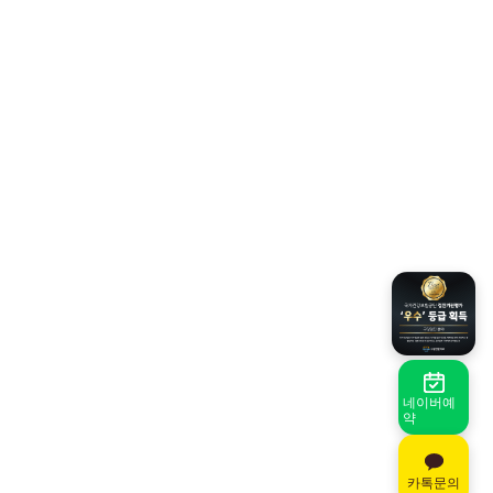
네이버예
약
카톡문의