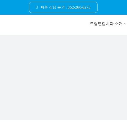
콘
빠른 상담 문의 :
052-260-8275
텐
츠
드림연합치과 소개
로
건
너
뛰
기