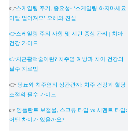
👉
스케일링 주기, 중요성- ‘스케일링 하지마세요
이빨 벌어져요’ 오해와 진실
👉스케일링 주의 사항 및 시린 증상 관리 | 치아
건강 가이드
👉치근활택술이란? 치주염 예방과 치아 건강의
필수 치료법
👉
당뇨와 치주염의 상관관계: 치주 건강과 혈당
조절의 필수 가이드
임플란트 보철물, 스크류 타입 vs 시멘트 타입:
👉
어떤 차이가 있을까요?