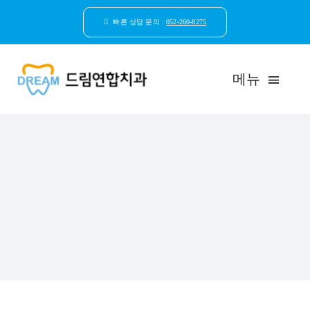
콘
텐
빠른 상담 문의 :
052-260-8275
츠
로
건
메뉴
너
뛰
기
드림연합치과 소개
환자안심케어
자연치아보존
임플란트
일반진료