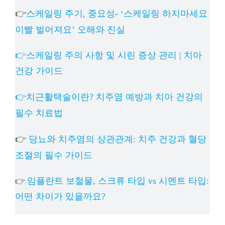
👉
스케일링 주기, 중요성- ‘스케일링 하지마세요
이빨 벌어져요’ 오해와 진실
👉스케일링 주의 사항 및 시린 증상 관리 | 치아
건강 가이드
👉치근활택술이란? 치주염 예방과 치아 건강의
필수 치료법
👉
당뇨와 치주염의 상관관계: 치주 건강과 혈당
조절의 필수 가이드
임플란트 보철물, 스크류 타입 vs 시멘트 타입:
👉
어떤 차이가 있을까요?