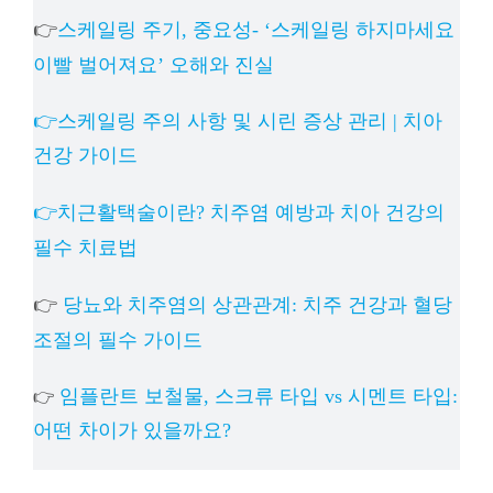
👉
스케일링 주기, 중요성- ‘스케일링 하지마세요
이빨 벌어져요’ 오해와 진실
👉스케일링 주의 사항 및 시린 증상 관리 | 치아
건강 가이드
👉치근활택술이란? 치주염 예방과 치아 건강의
필수 치료법
👉
당뇨와 치주염의 상관관계: 치주 건강과 혈당
조절의 필수 가이드
임플란트 보철물, 스크류 타입 vs 시멘트 타입:
👉
어떤 차이가 있을까요?