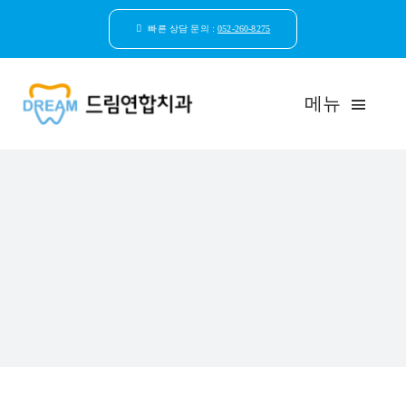
콘
텐
빠른 상담 문의 :
052-260-8275
츠
로
건
메뉴
너
뛰
기
드림연합치과 소개
환자안심케어
자연치아보존
임플란트
일반진료