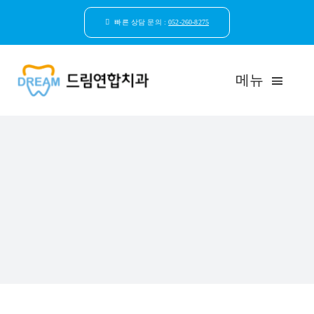
콘
텐
빠른 상담 문의 :
052-260-8275
츠
로
건
메뉴
너
뛰
기
드림연합치과 소개
환자안심케어
자연치아보존
임플란트
일반진료