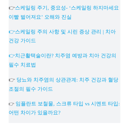
👉
스케일링 주기, 중요성- ‘스케일링 하지마세요
이빨 벌어져요’ 오해와 진실
👉스케일링 주의 사항 및 시린 증상 관리 | 치아
건강 가이드
👉치근활택술이란? 치주염 예방과 치아 건강의
필수 치료법
👉
당뇨와 치주염의 상관관계: 치주 건강과 혈당
조절의 필수 가이드
임플란트 보철물, 스크류 타입 vs 시멘트 타입:
👉
어떤 차이가 있을까요?