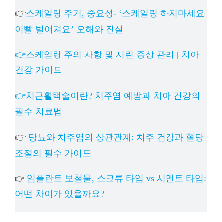
👉
스케일링 주기, 중요성- ‘스케일링 하지마세요
이빨 벌어져요’ 오해와 진실
👉스케일링 주의 사항 및 시린 증상 관리 | 치아
건강 가이드
👉치근활택술이란? 치주염 예방과 치아 건강의
필수 치료법
👉
당뇨와 치주염의 상관관계: 치주 건강과 혈당
조절의 필수 가이드
임플란트 보철물, 스크류 타입 vs 시멘트 타입:
👉
어떤 차이가 있을까요?