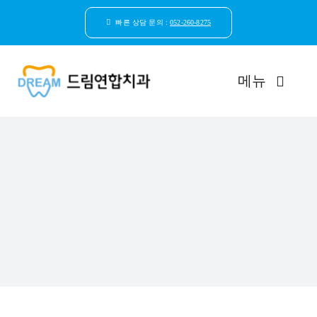
콘
텐
빠른 상담 문의 :
052-260-8275
츠
로
건
메뉴
너
뛰
기
드림연합치과 소개
환자안심케어
자연치아보존
임플란트
일반진료