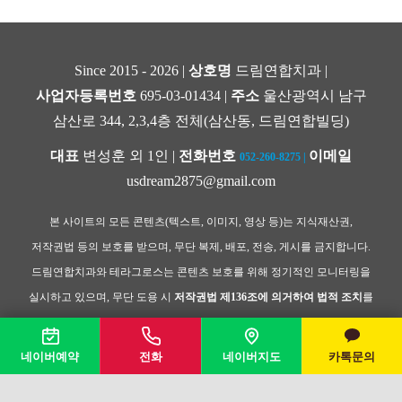
Since 2015 - 2026 |
상호명
드림연합치과 |
사업자등록번호
695-03-01434 |
주소
울산광역시 남구
삼산로 344, 2,3,4층 전체(삼산동, 드림연합빌딩)
대표
변성훈 외 1인 |
전화번호
이메일
052-260-8275
|
usdream2875@gmail.com
본 사이트의 모든 콘텐츠(텍스트, 이미지, 영상 등)는 지식재산권,
저작권법 등의 보호를 받으며, 무단 복제, 배포, 전송, 게시를 금지합니다.
드림연합치과와 테라그로스는 콘텐츠 보호를 위해 정기적인 모니터링을
실시하고 있으며, 무단 도용 시
저작권법 제136조에 의거하여 법적 조치
를
취할 수 있습니다.
네이버예약
전화
네이버지도
카톡문의
Copyright © 2024
드림연합치과
All Rights Reserved |
Developed & Managed by
TeraGrowth