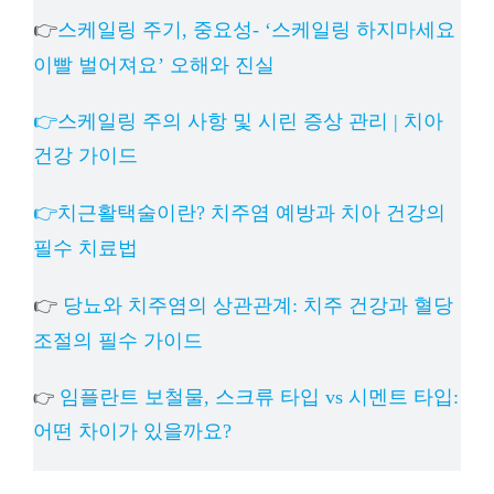
👉
스케일링 주기, 중요성- ‘스케일링 하지마세요
이빨 벌어져요’ 오해와 진실
👉스케일링 주의 사항 및 시린 증상 관리 | 치아
건강 가이드
👉치근활택술이란? 치주염 예방과 치아 건강의
필수 치료법
👉
당뇨와 치주염의 상관관계: 치주 건강과 혈당
조절의 필수 가이드
임플란트 보철물, 스크류 타입 vs 시멘트 타입:
👉
어떤 차이가 있을까요?