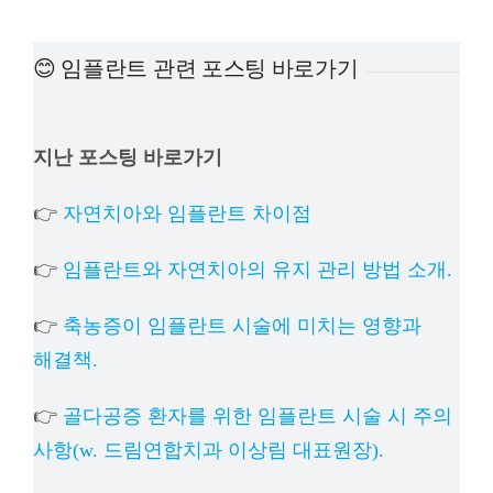
예방
😊 임플란트 관련 포스팅 바로가기
치아
지난 포스팅 바로가기
상담
👉
자연치아와 임플란트 차이점
치과의
👉
임플란트와 자연치아의 유지 관리 방법 소개.
👉
축농증이 임플란트 시술에 미치는 영향과
해결책.
👉
골다공증 환자를 위한 임플란트 시술 시 주의
사항(w. 드림연합치과 이상림 대표원장).