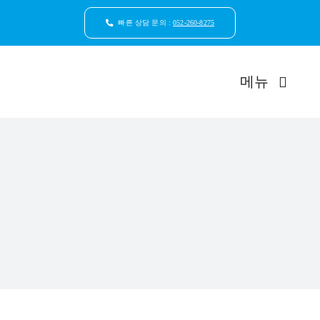
콘
텐
빠른 상담 문의 :
052-260-8275
츠
로
건
메뉴
너
뛰
기
드림연합
환자안
자연치
임플
일반