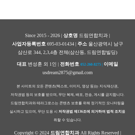
Since 2015 - 2026 |
상호명
드림연합치과 |
사업자등록번호
695-03-01434 |
주소
울산광역시 남구
삼산로 344, 2,3,4층 전체(삼산동, 드림연합빌딩)
대표
변성훈 외 1인 |
전화번호
이메일
052-260-8275
|
usdream2875@gmail.com
본 사이트의 모든 콘텐츠(텍스트, 이미지, 영상 등)는 지식재산권,
저작권법 등의 보호를 받으며, 무단 복제, 배포, 전송, 게시를 금지합니다.
드림연합치과와 테라그로스는 콘텐츠 보호를 위해 정기적인 모니터링을
실시하고 있으며, 무단 도용 시
저작권법 제136조에 의거하여 법적 조치
를
취할 수 있습니다.
Copyright © 2024
드림연합치과
All Rights Reserved |