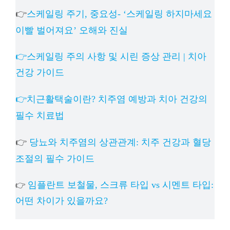
👉
스케일링 주기, 중요성- ‘스케일링 하지마세요
이빨 벌어져요’ 오해와 진실
👉스케일링 주의 사항 및 시린 증상 관리 | 치아
건강 가이드
👉치근활택술이란? 치주염 예방과 치아 건강의
필수 치료법
👉
당뇨와 치주염의 상관관계: 치주 건강과 혈당
조절의 필수 가이드
임플란트 보철물, 스크류 타입 vs 시멘트 타입:
👉
어떤 차이가 있을까요?