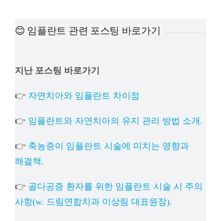
예방
😊 임플란트 관련 포스팅 바로가기
치아
지난 포스팅 바로가기
상담
👉
자연치아와 임플란트 차이점
치과의
👉
임플란트와 자연치아의 유지 관리 방법 소개.
👉
축농증이 임플란트 시술에 미치는 영향과
해결책.
👉
골다공증 환자를 위한 임플란트 시술 시 주의
사항(w. 드림연합치과 이상림 대표원장).