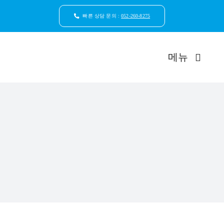
콘
텐
빠른 상담 문의 :
052-260-8275
츠
로
건
메뉴
너
뛰
기
드림연합
환자안
자연치
임플
일반