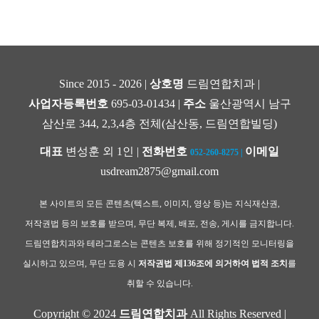
Since 2015 - 2026 |
상호명
드림연합치과 |
사업자등록번호
695-03-01434 |
주소
울산광역시 남구
삼산로 344, 2,3,4층 전체(삼산동, 드림연합빌딩)
대표
변성훈 외 1인 |
전화번호
이메일
052-260-8275
|
usdream2875@gmail.com
본 사이트의 모든 콘텐츠(텍스트, 이미지, 영상 등)는 지식재산권,
저작권법 등의 보호를 받으며, 무단 복제, 배포, 전송, 게시를 금지합니다.
드림연합치과와 테라그로스는 콘텐츠 보호를 위해 정기적인 모니터링을
실시하고 있으며, 무단 도용 시
저작권법 제136조에 의거하여 법적 조치
를
취할 수 있습니다.
Copyright © 2024
드림연합치과
All Rights Reserved |