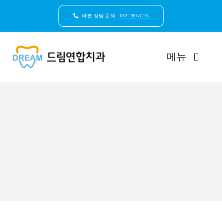
콘
텐
빠른 상담 문의 :
052-260-8275
츠
로
건
메뉴
너
뛰
기
드림연합치과 소개
환자안심케어
자연치아보존
임플란트
일반진료