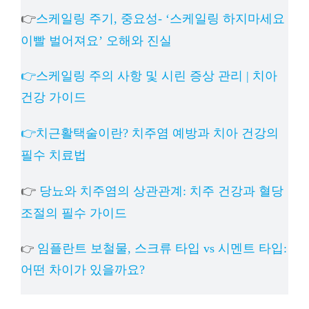
👉
스케일링 주기, 중요성- ‘스케일링 하지마세요
이빨 벌어져요’ 오해와 진실
👉스케일링 주의 사항 및 시린 증상 관리 | 치아
건강 가이드
👉치근활택술이란? 치주염 예방과 치아 건강의
필수 치료법
👉
당뇨와 치주염의 상관관계: 치주 건강과 혈당
조절의 필수 가이드
임플란트 보철물, 스크류 타입 vs 시멘트 타입:
👉
어떤 차이가 있을까요?