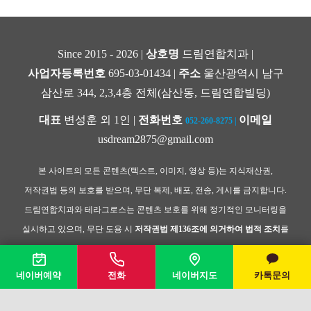
Since 2015 - 2026 |
상호명
드림연합치과 |
사업자등록번호
695-03-01434 |
주소
울산광역시 남구
삼산로 344, 2,3,4층 전체(삼산동, 드림연합빌딩)
대표
변성훈 외 1인 |
전화번호
이메일
052-260-8275
|
usdream2875@gmail.com
본 사이트의 모든 콘텐츠(텍스트, 이미지, 영상 등)는 지식재산권,
저작권법 등의 보호를 받으며, 무단 복제, 배포, 전송, 게시를 금지합니다.
드림연합치과와 테라그로스는 콘텐츠 보호를 위해 정기적인 모니터링을
실시하고 있으며, 무단 도용 시
저작권법 제136조에 의거하여 법적 조치
를
취할 수 있습니다.
네이버예약
전화
네이버지도
카톡문의
Copyright © 2024
드림연합치과
All Rights Reserved |
Developed & Managed by
TeraGrowth