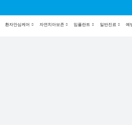
환자안심케어
자연치아보존
임플란트
일반진료
예