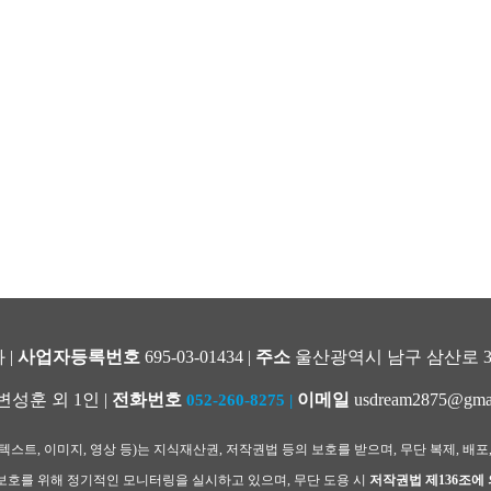
 |
사업자등록번호
695-03-01434 |
주소
울산광역시 남구 삼산로 344
변성훈 외 1인 |
전화번호
이메일
usdream2875@gma
052-260-8275
|
스트, 이미지, 영상 등)는 지식재산권, 저작권법 등의 보호를 받으며, 무단 복제, 배포
호를 위해 정기적인 모니터링을 실시하고 있으며, 무단 도용 시
저작권법 제136조에