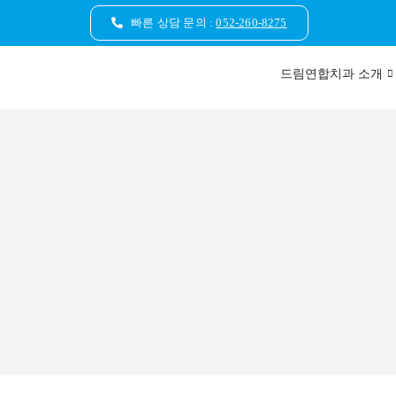
콘
빠른 상담 문의 :
052-260-8275
텐
츠
드림연합치과 소개
로
건
너
뛰
기