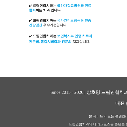
✔️
드림연합치과는
울산대학교병원과 진료
협력
하는 치과 입니다.
✔️
드림연합치과는
국가건강보험공단 인증
건강검진
우수기관입니다.
✔️
드림연합치과는
보건복지부 인증 치주과
전문의, 통합치의학과 전문의
치과
입니다.
Since 2015 - 2026 |
상호명
드림연합치과
대표
본 사이트의 모든 콘텐츠(텍
드림연합치과와 테라그로스는 콘텐츠 보