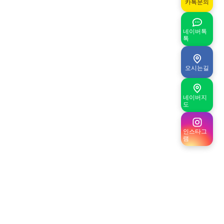
카톡문의
네이버톡
톡
오시는길
네이버지
도
인스타그
램