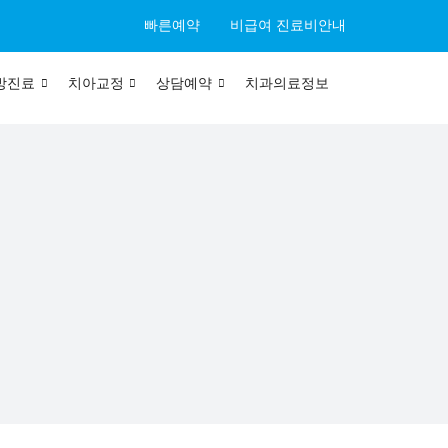
빠른예약
비급여 진료비안내
방진료
치아교정
상담예약
치과의료정보