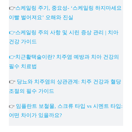
👉
스케일링 주기, 중요성- ‘스케일링 하지마세요
이빨 벌어져요’ 오해와 진실
👉스케일링 주의 사항 및 시린 증상 관리 | 치아
건강 가이드
👉치근활택술이란? 치주염 예방과 치아 건강의
필수 치료법
👉
당뇨와 치주염의 상관관계: 치주 건강과 혈당
조절의 필수 가이드
임플란트 보철물, 스크류 타입 vs 시멘트 타입:
👉
어떤 차이가 있을까요?