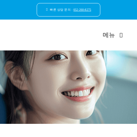
콘
텐
빠른 상담 문의 :
052-260-8275
츠
로
건
메뉴
너
뛰
기
드림연합
환자안
자연치
임플
일반