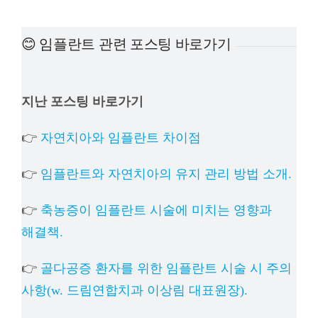
예방
😊 임플란트 관련 포스팅 바로가기
치아
지난 포스팅 바로가기
상담
👉
자연치아와 임플란트 차이점
치과의
👉
임플란트와 자연치아의 유지 관리 방법 소개.
👉
축농증이 임플란트 시술에 미치는 영향과
해결책.
👉
골다공증 환자를 위한 임플란트 시술 시 주의
사항(w. 드림연합치과 이상림 대표원장).