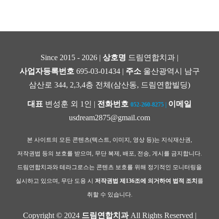
Since 2015 - 2026 |
상호명
드림연합치과 |
사업자등록번호
695-03-01434 |
주소
울산광역시 남구
삼산로 344, 2,3,4층 전체(삼산동, 드림연합빌딩)
대표
변성훈 외 1인 |
전화번호
이메일
052-260-8275
|
usdream2875@gmail.com
본 사이트의 모든 콘텐츠(텍스트, 이미지, 영상 등)는 지식재산권,
저작권법 등의 보호를 받으며, 무단 복제, 배포, 전송, 게시를 금지합니다.
드림연합치과와 테라그로스는 콘텐츠 보호를 위해 정기적인 모니터링을
실시하고 있으며, 무단 도용 시
저작권법 제136조에 의거하여 법적 조치
를
취할 수 있습니다.
Copyright © 2024
드림연합치과
All Rights Reserved |