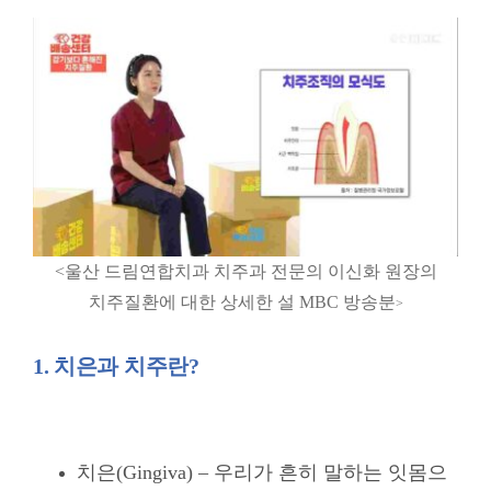
<울산 드림연합치과 치주과 전문의 이신화 원장의
치주질환에 대한 상세한 설 MBC 방송분
>
1. 치은과 치주란?
치은(Gingiva) – 우리가 흔히 말하는 잇몸으