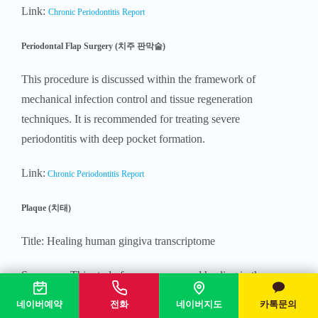
Link:
Chronic Periodontitis Report
Periodontal Flap Surgery (치주 판막술)
This procedure is discussed within the framework of
mechanical infection control and tissue regeneration
techniques. It is recommended for treating severe
periodontitis with deep pocket formation.
Link:
Chronic Periodontitis Report
Plaque (치태)
Title: Healing human gingiva transcriptome
Summary: This study focuses on wound healing in the
gingiva and the role of biofilms in maintaining oral health or
네이버예약
전화
네이버지도
카톡문의
contributing to inflammation.