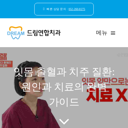
콘
텐
빠른 상담 문의 :
052-260-8275
츠
로
건
메뉴
너
뛰
기
드림연합치과 소개
잇몸 출혈과 치주 질환:
환자안심케어
원인과 치료의 완벽
자연치아보존
가이드
임플란트
일반진료