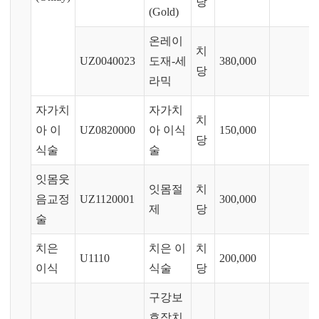
당
(Gold)
온레이
치
UZ0040023
도재-세
380,000
당
라믹
자가치
자가치
치
아 이
UZ0820000
아 이식
150,000
당
식술
술
잇몸웃
잇몸절
치
음교정
UZ1120001
300,000
제
당
술
치은
치은 이
치
U1110
200,000
이식
식술
당
구강보
호장치