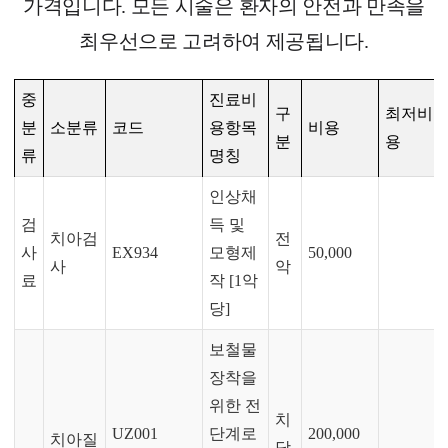
가격입니다. 모든 시술은 환자의 안전과 만족을
최우선으로 고려하여 제공됩니다.
중
진료비
구
최저비
분
소분류
코드
용항목
비용
분
용
류
명칭
인상채
검
득 및
치아검
전
사
EX934
모형제
50,000
사
악
료
작 [1악
당]
보철물
장착을
위한 전
치
UZ001
단계로
200,000
치아질
당