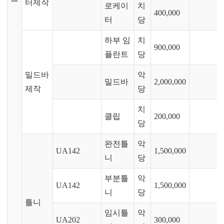
터제작
로케이
치
400,000
터
당
하부 임
치
900,000
플란트
당
밀드바
악
밀드바
2,000,000
제작
당
치
클립
200,000
당
완전틀
악
UA142
1,500,000
니
당
부분틀
악
UA142
1,500,000
니
당
틀니
임시틀
악
UA202
300,000