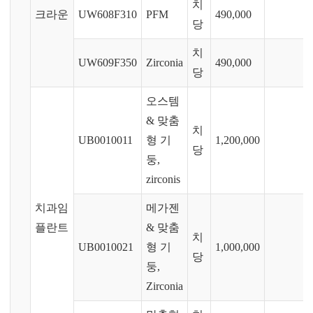
치
크라운
UW608F310
PFM
490,000
당
치
UW609F350
Zirconia
490,000
당
오스템
& 맞춤
치
UB0010011
형 기
1,200,000
당
둥,
zirconis
치과임
메가젠
플란트
& 맞춤
치
UB0010021
형 기
1,000,000
당
둥,
Zirconia