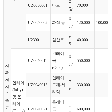
치
UZ0050001
마모
70,000
당
치
UZ0050002
파절 등
120,000
100,000
당
전
U2390
실란트
40,000
체
인레이
치
UZ0040011
금
550,000
당
치
(Gold)
과
인레이
처
치
인레이
UZ0040013
도재-세
330,000
치
당
(Inlay)
라믹
수
및 온
술
온레이
레이
치
료
UZ0040021
금
600,000
(Onlay)