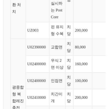
실시하
환 처
는 Post
치
Core
핀 유지
치
UZ003
200,000
형 수복
당
치
U02390000
교합면
80,000
당
우식 2
치
U02400000
160,000
면 이상
당
치
U02400000
인접면
100,000
당
광중합
형 복
치간이
치
U02410000
200,000
합레진
개
당
충전