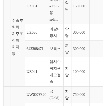
악
UZ031
- FGG
150,000
당
용
splint
수술후
처치,
이갈이
악
UZ036
300,000
치주조
장치
당
직의
회
처치
643308471
보톡스
300,000
당
등
임시수
복치관
치
UZ041
100,000
내고정
당
술
금
치
UW607F320
750,000
(Gold)
당