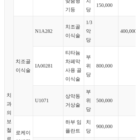
맞춤형
치
150,000
기등
당
1/3
치조골
N1A282
악
400,000
이식술
당
티타늄
부
치조골
차폐막
IA00281
위
800,000
이식술
사용 골
당
이식술
부
치
상악동
U1071
위
500,000
과
거상술
당
의
보
하부 임
치
900,000
철
플란트
당
로케이
료