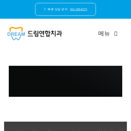
콘
텐
빠른 상담 문의 :
052-260-8275
츠
로
건
메뉴
너
뛰
기
드림연합치과 소개
환자안심케어
자연치아보존
임플란트
일반진료