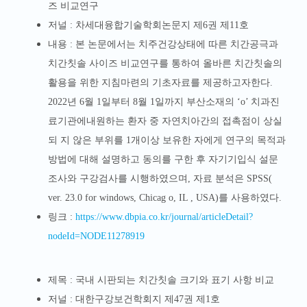
즈 비교연구
저널 : 차세대융합기술학회논문지 제6권 제11호
내
용 :
본 논문에서는 치주건강상태에 따른 치간공극과
치간칫솔 사이즈 비교연구를 통하여 올바른 치간칫솔의
활용을 위한 지침마련의 기초자료를 제공하고자한다.
2022년 6월 1일부터 8월 1일까지 부산소재의 ‘o’ 치과진
료기관에내원하는 환자 중 자연치아간의 접촉점이 상실
되 지 않은 부위를 1개이상 보유한 자에게 연구의 목적과
방법에 대해 설명하고 동의를 구한 후 자기기입식 설문
조사와 구강검사를 시행하였으며, 자료 분석은 SPSS(
ver. 23.0 for windows, Chicag o, IL , USA)를 사용하였다.
링크 :
https://www.dbpia.co.kr/journal/articleDetail?
nodeId=NODE11278919
제목 : 국내 시판되는 치간칫솔 크기와 표기 사항 비교
저널 :
대한구강보건학회지 제47권 제1호