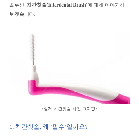
솔루션,
치간칫솔(Interdental Brush)
에 대해 이야기해
.
보겠습니다
<실제 치간칫솔 사진 ㄱ자형
>
1. 치간칫솔, 왜 ‘필수’일까요?