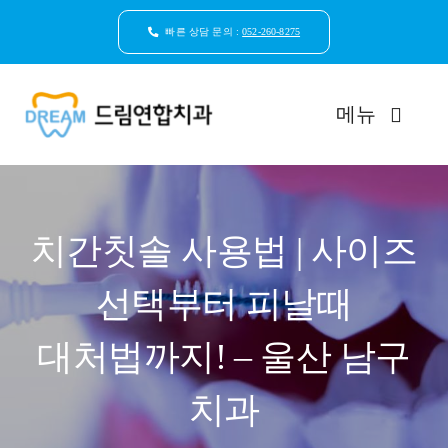
콘
텐
빠른 상담 문의 :
052-260-8275
츠
로
건
메뉴
너
뛰
기
드림연합치과 소개
치간칫솔 사용법 | 사이즈
환자안심케어
선택부터 피날때
자연치아보존
대처법까지! – 울산 남구
임플란트
치과
일반진료