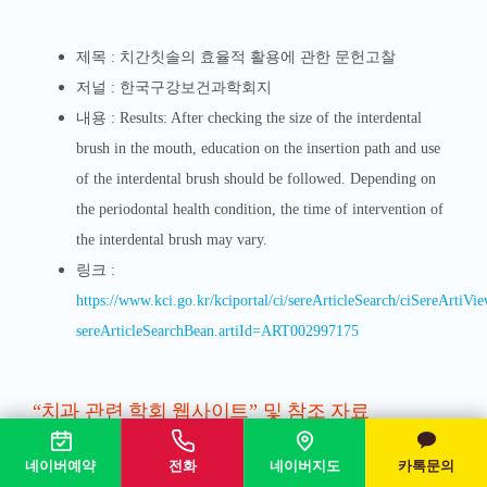
제목 : 치간칫솔의 효율적 활용에 관한 문헌고찰
저널 : 한국구강보건과학회지
내
용 :
Results: After checking the size of the interdental
brush in the mouth, education on the insertion path and use
of the interdental brush should be followed. Depending on
the periodontal health condition, the time of intervention of
the interdental brush may vary.
링
크 :
https://www.kci.go.kr/kciportal/ci/sereArticleSearch/ciSereArtiVie
sereArticleSearchBean.artiId=ART002997175
“치과 관련 학회 웹사이트” 및 참조 자료
네이버예약
전화
네이버지도
카톡문의