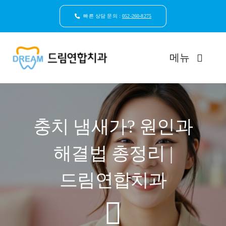
콘
텐
빠른 상담 문의 :
052-260-8275
츠
로
건
메뉴
너
뛰
기
드림연합치과 소개
충치 냄새가? 원인과
환자안심케어
해결법 총정리 |
자연치아보존
드림연합치과
임플란트
일반진료