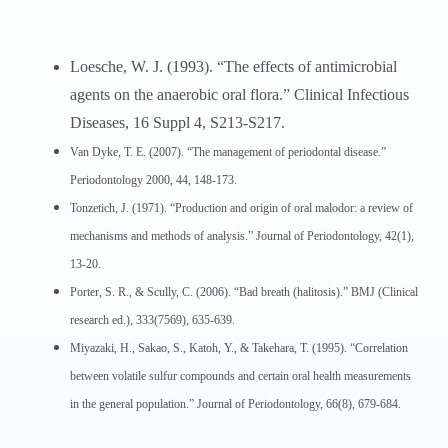
Loesche, W. J. (1993). “The effects of antimicrobial
agents on the anaerobic oral flora.” Clinical Infectious
Diseases, 16 Suppl 4, S213-S217.
Van Dyke, T. E. (2007). “The management of periodontal disease.”
Periodontology 2000, 44, 148-173.
Tonzetich, J. (1971). “Production and origin of oral malodor: a review of
mechanisms and methods of analysis.” Journal of Periodontology, 42(1),
13-20.
Porter, S. R., & Scully, C. (2006). “Bad breath (halitosis).” BMJ (Clinical
research ed.), 333(7569), 635-639.
Miyazaki, H., Sakao, S., Katoh, Y., & Takehara, T. (1995). “Correlation
between volatile sulfur compounds and certain oral health measurements
in the general population.” Journal of Periodontology, 66(8), 679-684.