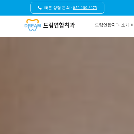
콘
빠른 상담 문의 :
052-260-8275
텐
츠
드림연합치과 소개
로
건
너
뛰
기