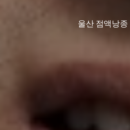
울산 점액낭종 