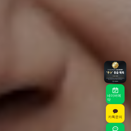
네이버예
약
카톡문의