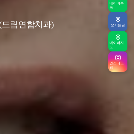
네이버톡
톡
 (드림연합치과)
오시는길
네이버지
도
인스타그
램