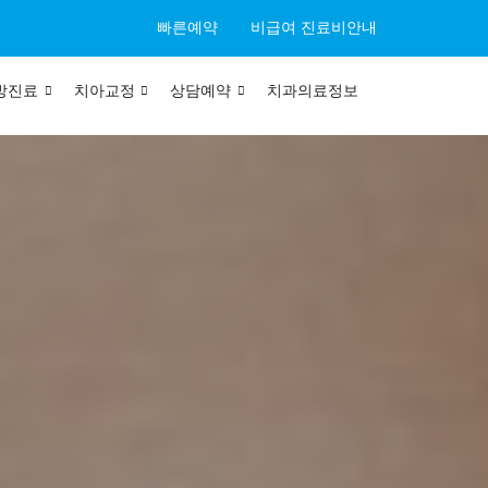
빠른예약
비급여 진료비안내
방진료
치아교정
상담예약
치과의료정보