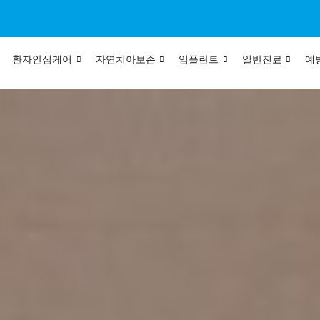
환자안심케어
자연치아보존
임플란트
일반진료
예