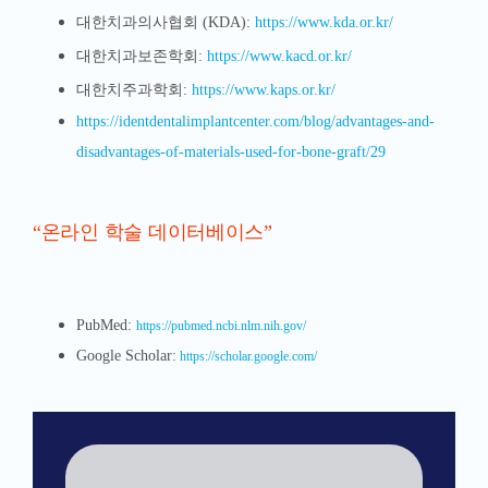
대한치과의사협회 (KDA):
https://www.kda.or.kr/
대한치과보존학회:
https://www.kacd.or.kr/
대한치주과학회:
https://www.kaps.or.kr/
https://identdentalimplantcenter.com/blog/advantages-and-
disadvantages-of-materials-used-for-bone-graft/29
“온라인 학술 데이터베이스”
PubMed:
https://pubmed.ncbi.nlm.nih.gov/
Google Scholar:
https://scholar.google.com/