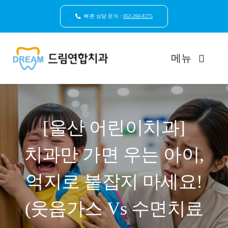
콘
텐
빠른 상담 문의 :
052-260-8275
츠
로
건
메뉴
너
뛰
기
드림연합치과 소개
[울산 어린이치과]
환자안심케어
치과만 가면 우는 아이,
자연치아보존
억지로 붙잡지 마세요!
임플란트
(웃음가스 Vs 수면치료
일반진료