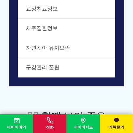
교정치료정보
치주질환정보
자연치아 유지보존
구강관리 꿀팁
💁‍♀️ 함께 보면 좋은
콘텐츠를 골라봤어요
네이버예약
전화
네이버지도
카톡문의