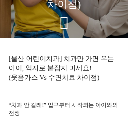
차이점)
예방진료
치아교정
상담예약
[울산 어린이치과] 치과만 가면 우는
치과의료정보
아이, 억지로 붙잡지 마세요!
(웃음가스 Vs 수면치료 차이점)
“치과 안 갈래!” 입구부터 시작되는 아이와의
전쟁