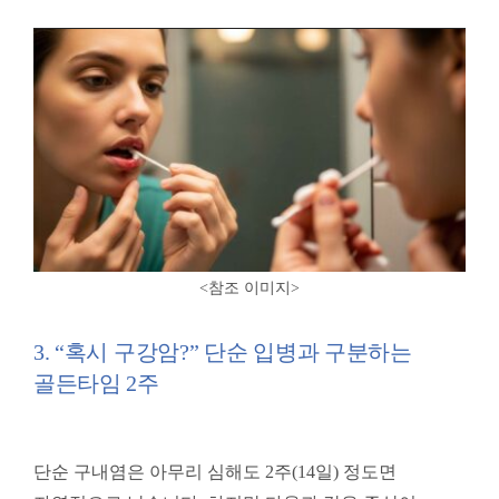
<참조 이미지
>
3. “혹시 구강암?” 단순 입병과 구분하는
골든타임 2주
단순 구내염은 아무리 심해도 2주(14일) 정도면