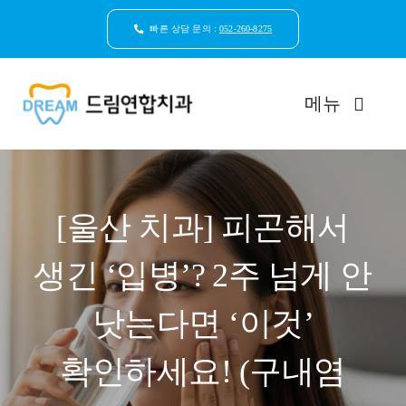
콘
텐
빠른 상담 문의 :
052-260-8275
츠
로
건
메뉴
너
뛰
기
드림연합치과 소개
[울산 치과] 피곤해서
환자안심케어
생긴 ‘입병’? 2주 넘게 안
자연치아보존
낫는다면 ‘이것’
임플란트
확인하세요! (구내염
일반진료