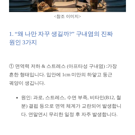
<참조 이미지
>
1. “왜 나만 자꾸 생길까?” 구내염의 진짜
원인 3가지
① 면역력 저하 & 스트레스 (아프타성 구내염) :
가장
흔한 형태입니다. 입안에 1cm 미만의 하얗고 둥근
궤양이 생깁니다.
원인: 과로, 스트레스, 수면 부족, 비타민(B12, 철
분) 결핍 등으로 면역 체계가 교란되어 발생합니
다. 연말연시 무리한 일정 후 자주 발생합니다.