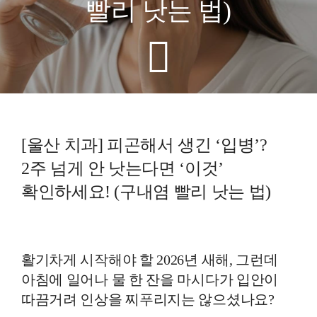
빨리 낫는 법)
예방진료
치아교정
상담예약
[울산 치과] 피곤해서 생긴 ‘입병’?
치과의료정보
2주 넘게 안 낫는다면 ‘이것’
확인하세요! (구내염 빨리 낫는 법)
활기차게 시작해야 할 2026년 새해, 그런데
아침에 일어나 물 한 잔을 마시다가 입안이
따끔거려 인상을 찌푸리지는 않으셨나요?