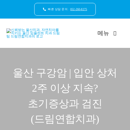
콘
텐
빠른 상담 문의 :
052-260-8275
츠
로
건
메뉴
너
뛰
기
드림연합치과 소개
울산 구강암 | 입안 상처
환자안심케어
2주 이상 지속?
자연치아보존
초기증상과 검진
임플란트
(드림연합치과)
일반진료