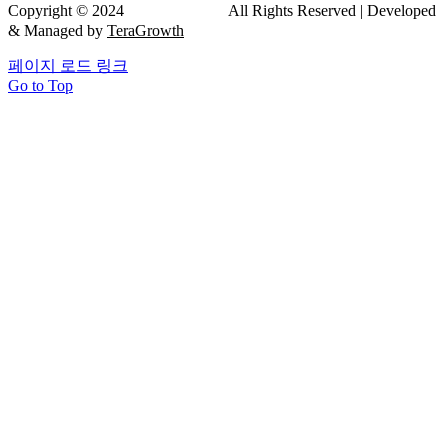
Copyright © 2024
드림연합치과
All Rights Reserved | Developed
& Managed by
TeraGrowth
페이지 로드 링크
Go to Top