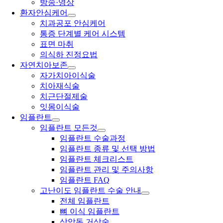
방송·영상
환자안심케어
치과공포 안심케어
통증 단계별 케어 시스템
표면 마취
의식하 진정요법
자연치아보존
자가치아이식술
치아재식술
치근단절제술
잇몸이식술
임플란트
임플란트 모든것
임플란트 수술과정
임플란트 종류 및 선택 방법
임플란트 체크리스트
임플란트 관리 및 주의사항
임플란트 FAQ
고난이도 임플란트 수술 안내
전체 임플란트
뼈 이식 임플란트
상악동 거상술