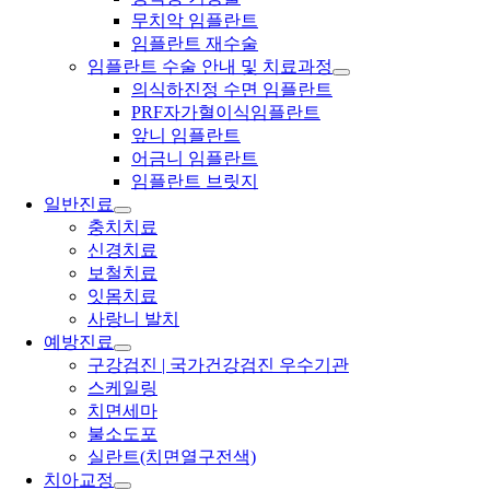
무치악 임플란트
임플란트 재수술
임플란트 수술 안내 및 치료과정
의식하진정 수면 임플란트
PRF자가혈이식임플란트
앞니 임플란트
어금니 임플란트
임플란트 브릿지
일반진료
충치치료
신경치료
보철치료
잇몸치료
사랑니 발치
예방진료
구강검진 | 국가건강검진 우수기관
스케일링
치면세마
불소도포
실란트(치면열구전색)
치아교정