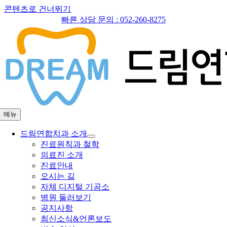
콘텐츠로 건너뛰기
빠른 상담 문의 :
052-260-8275
메뉴
드림연합치과 소개
진료원칙과 철학
의료진 소개
진료안내
오시는 길
자체 디지털 기공소
병원 둘러보기
공지사항
최신소식&언론보도