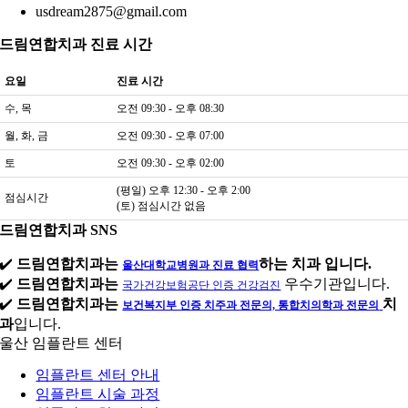
usdream2875@gmail.com
드림연합치과 진료 시간
요일
진료 시간
수, 목
오전 09:30 - 오후 08:30
월, 화, 금
오전 09:30 - 오후 07:00
토
오전 09:30 - 오후 02:00
(평일) 오후 12:30 - 오후 2:00
점심시간
(토) 점심시간 없음
드림연합치과 SNS
✔️
드림연합치과는
하는 치과 입니다.
울산대학교병원과 진료 협력
✔️
드림연합치과는
우수기관입니다.
국가건강보험공단 인증 건강검진
✔️
드림연합치과는
치
보건복지부 인증 치주과 전문의, 통합치의학과 전문의
과
입니다.
울산 임플란트 센터
임플란트 센터 안내
임플란트 시술 과정